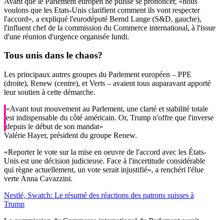
Avant que le Parlement europén ne puisse se prononcer, «nous
voulons que les Etats-Unis clarifient comment ils vont respecter
l'accord», a expliqué l'eurodéputé Bernd Lange (S&D, gauche),
l'influent chef de la commission du Commerce international, à l'issue
d'une réunion d'urgence organisée lundi.
Tous unis dans
le chaos?
Les principaux autres groupes du Parlement européen – PPE
(droite), Renew (centre), et Verts – avaient tous auparavant apporté
leur soutien à cette démarche.
«Avant tout mouvement au Parlement, une clarté et stabilité totale
est indispensable du côté américain. Or, Trump n'offre que l'inverse
depuis le début de son mandat»
Valérie Hayer, président du groupe Renew.
«Reporter le vote sur la mise en oeuvre de l'accord avec les États-
Unis est une décision judicieuse. Face à l'incertitude considérable
qui règne actuellement, un vote serait injustifié», a renchéri l'élue
verte Anna Cavazzini.
Nestlé, Swatch: Le résumé des réactions des patrons suisses à
Trump