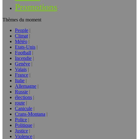
Promotions
Thèmes du moment
People
Climat
Météo
Etats-Unis
Football
Incendie
Genève
Valais
France
Italie
Allemagne
Russie
élections
route
Canicule
Crans-Montana
Police
Politique
Justice
Violence