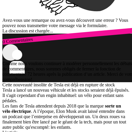
Avez-vous une remarque ou avez-vous découvert une erreur ? Vous
pouvez nous transmettre votre message via le formulaire.
La discussion est chargée...
0 Commentaires
Connexion
Comme nous voulons continuer à modérer personnellement les débats
de commentaires, nous sommes obligés de fermer la fonction de
commentaire 72 heures après la publication d’un article. Merci de vot
compréhension!
Cette nouveauté insolite de Tesla est déjà en rupture de stock
Tesla a lancé un nouveau véhicule et les stocks seraient déjà épuisés.
Il s'agit cependant d'un engin inhabituel: un vélo pour enfant sans
pédales.
Les fans de Tesla attendent depuis 2018 que la marque
sorte un
vélo électrique
. A l’époque, Elon Musk avait laissé entendre dans
un podcast que l’entreprise en développerait un. Un deux roues va
finalement bien être lancé par le géant de la tech, mais pour un tout
autre public qu'escompté: les enfants.