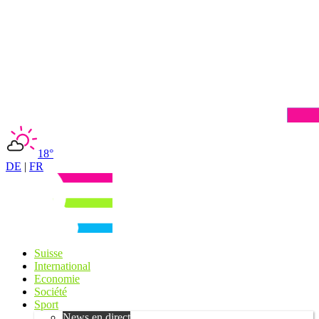
18°
DE
|
FR
Suisse
International
Economie
Société
Sport
News en direct