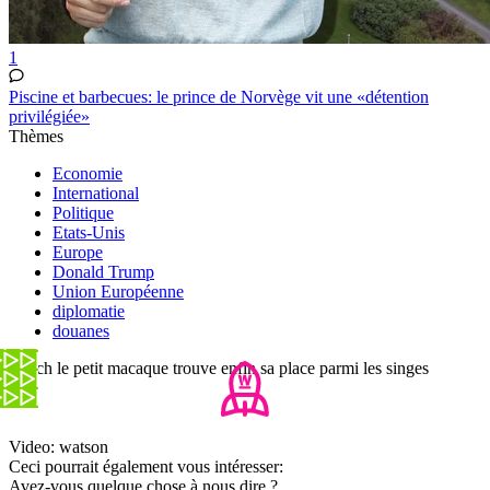
1
Piscine et barbecues: le prince de Norvège vit une «détention
privilégiée»
Thèmes
Economie
International
Politique
Etats-Unis
Europe
Donald Trump
Union Européenne
diplomatie
douanes
Punch le petit macaque trouve enfin sa place parmi les singes
Video: watson
Ceci pourrait également vous intéresser:
Avez-vous quelque chose à nous dire ?