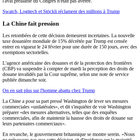
l'aval préalable du Congrès n'était pas avérée.
Swatch, Logitech et Stöckli réclament des millions à Trump
La Chine
fait pression
Les retombées de cette décision demeurent incertaines. La nouvelle
taxe douanière mondiale de 15% décrétée par Trump est censée
entrer en vigueur le 24 février pour une durée de 150 jours, avec des
exemptions sectorielles.
L'agence américaine des douanes et de la protection des frontières
(CBP) va suspendre à compter de mardi la perception des droits de
douane invalidés par la Cour suprême, selon une note de service
publiée dimanche soir.
On en sait plus sur l'homme abattu chez Trump
La Chine a pour sa part pressé Washington de lever ses mesures
commerciales «unilatérales», et dit s'inquiéter de voir Washington
préparer «des mesures alternatives, telles que des enquêtes
commerciales, afin de maintenir la hausse des droits de douane sur
leurs partenaires commerciaux».
En revanche, le gouvernement britannique se montre serein. «Nous
ne prévoyons pas que cette décision ait d'incidence sur la majorité