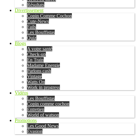
Résultats
Divertissement
Copin Comme Cochon
Cute-News
Fails
Les Bouffistas
Quiz
Blogs
A votre santé
Check-up
En Train
Madame Energie
Parlons cash
Vintage
Watts On
Work in progress
Vidéos
Les Bouffistas
Copin comme cochon
Entretien
World of watson
Promotions
Les Good News
Évasion