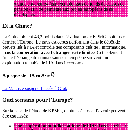
grande envergure» (par exemple issus de fonds de caisses de
pension) afin de permettre aux projets européens de se
développer.
Et la
Chine
?
La Chine obtient 48,2 points dans l'évaluation de KPMG, soit juste
derrière l’Europe. Le pays est certes performant dans le dépôt de
brevets liés à l’IA et contrôle des composants clés de l’informatique,
mais
la coopération avec l’étranger reste limitée
. Cet isolement
freine l’échange de connaissances et empêche souvent une
exploitation rentable de l’IA dans l’économie.
A propos de l'IA en Asie 👇
La Malaisie suspend l’accès à Grok
Quel
scénario
pour l’Europe?
Sur la base de l’étude de KPMG, quatre scénarios d’avenir peuvent
être esquissés:
Une coopération mondiale autour de l’IA:
dans le meilleur