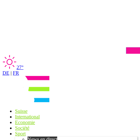
27°
DE
|
FR
Suisse
International
Economie
Société
Sport
News en direct