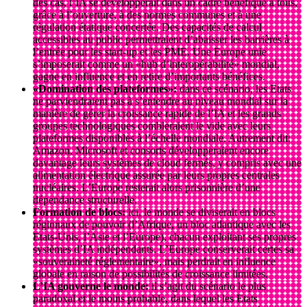
des cas, l’IA se développerait dans un cadre bénéfique à tous,
grâce à l’ouverture, à des normes communes et à une
régulation étatique concertée. Des capacités de calcul
accessibles au public permettraient d’abaisser les barrières à
l’entrée pour les start-up et les PME. Une Europe unie
s’imposerait comme un «hub d’interopérabilité» mondial,
gagne en influence et en retire d’importants bénéfices.
«Domination des plateformes»:
dans ce scénario, les Etats
ne parviendraient pas à s’entendre au niveau mondial sur la
manière de gérer la croissance rapide de l’IA et les grands
groupes technologiques combleraient le vide avec leurs
plateformes disponibles à l’échelle mondiale. Autrement dit:
Amazon, Microsoft et consorts développeraient encore
davantage leurs systèmes de cloud fermés, y compris avec une
alimentation électrique assurée par leurs propres centrales
nucléaires. L’Europe resterait alors prisonnière d’une
dépendance structurelle.
Formation de blocs:
ici, le monde se diviserait en blocs
régionaux de pouvoir (l’Afrique, un bloc atlantique avec les
Etats-Unis, l’Asie et l’Europe), chacun exploitant ses propres
systèmes d’IA indépendants. L’Europe conserverait certes sa
«souveraineté réglementaire», mais perdrait en influence
globale en raison de possibilités de croissance limitées.
L’IA gouverne le monde:
il s’agit du scénario le plus
paradoxal et le moins probable, dans lequel les Etats