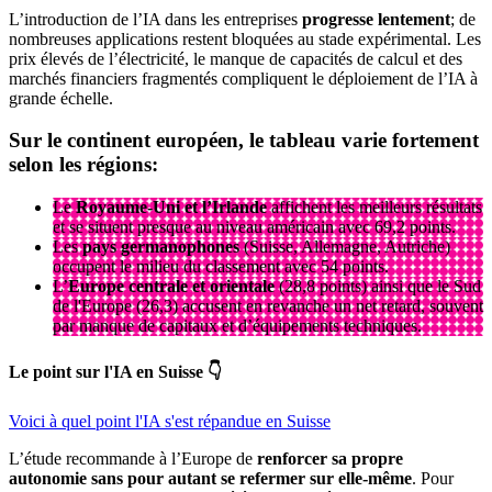
L’introduction de l’IA dans les entreprises
progresse lentement
; de
nombreuses applications restent bloquées au stade expérimental. Les
prix élevés de l’électricité, le manque de capacités de calcul et des
marchés financiers fragmentés compliquent le déploiement de l’IA à
grande échelle.
Sur le continent européen, le tableau varie fortement
selon les régions:
Le
Royaume-Uni et l’Irlande
affichent les meilleurs résultats
et se situent presque au niveau américain avec 69,2 points.
Les
pays germanophones
(Suisse, Allemagne, Autriche)
occupent le milieu du classement avec 54 points.
L’
Europe centrale et orientale
(28,8 points) ainsi que le Sud
de l'Europe (26,3) accusent en revanche un net retard, souvent
par manque de capitaux et d’équipements techniques.
Le point sur l'IA en Suisse 👇
Voici à quel point l'IA s'est répandue en Suisse
L’étude recommande à l’Europe de
renforcer sa propre
autonomie sans pour autant se refermer sur elle-même
. Pour