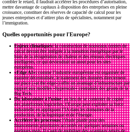
combler le retard, il faudrait accélérer les procédures d’autorisation,
mettre davantage de capitaux à disposition des entreprises en pleine
croissance, constituer des réserves de capacité de calcul pour les
jeunes entreprises et d’attirer plus de spécialistes, notamment par
l’immigration.
Quelles
opportunités
pour l'Europe?
Enjeux climatiques:
la construction de nouveaux centres de
calcul devrait être intégrée à la transition énergétique par le
biais de la récupération de chaleur et des réseaux électriques
intelligents, ce qui deviendrait un atout pour les sites
européens.
«Edge AI»:
comme l’industrie européenne est organisée de
manière décentralisée, le traitement des données directement
sur place («at the edge») offre un avantage d’infrastructure par
rapport aux modèles «hyperscale» centralisés des géants de la
Big Tech.
Du laboratoire à l’usine:
au lieu de se contenter de copier
des plateformes logicielles, l’Europe peut exploiter sa force
industrielle en appliquant l’IA dans les domaines de la
production, de la logistique et de l’énergie.
Accélérer les processus:
l’étude plaide pour des
financements prioritaires accordés en quelques semaines ou
quelques mois. Il s’agit de mobiliser des «capitaux privés de