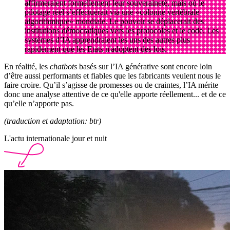
affirmeraient formellement leur souveraineté, mais où le
pilotage réel s’effectuerait via une «colonne vertébrale
algorithmique» mondiale. Le pouvoir se déplacerait des
institutions démocratiques vers les protocoles et le code. Les
systèmes d’IA apprendraient les uns des autres plus
rapidement que les Etats n'adoptent des lois.
En réalité, les
chatbots
basés sur l’IA générative sont encore loin
d’être aussi performants et fiables que les fabricants veulent nous le
faire croire. Qu’il s’agisse de promesses ou de craintes, l’IA mérite
donc une analyse attentive de ce qu'elle apporte réellement... et de ce
qu’elle n’apporte pas.
(traduction et adaptation: btr)
L'actu internationale jour et nuit