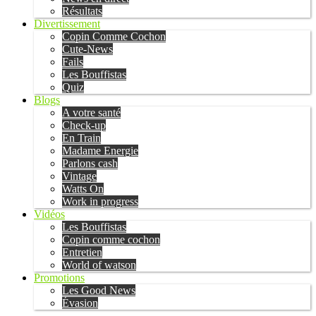
Résultats
Divertissement
Copin Comme Cochon
Cute-News
Fails
Les Bouffistas
Quiz
Blogs
A votre santé
Check-up
En Train
Madame Energie
Parlons cash
Vintage
Watts On
Work in progress
Vidéos
Les Bouffistas
Copin comme cochon
Entretien
World of watson
Promotions
Les Good News
Évasion