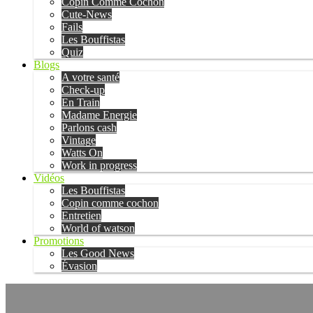
Copin Comme Cochon
Cute-News
Fails
Les Bouffistas
Quiz
Blogs
A votre santé
Check-up
En Train
Madame Energie
Parlons cash
Vintage
Watts On
Work in progress
Vidéos
Les Bouffistas
Copin comme cochon
Entretien
World of watson
Promotions
Les Good News
Évasion