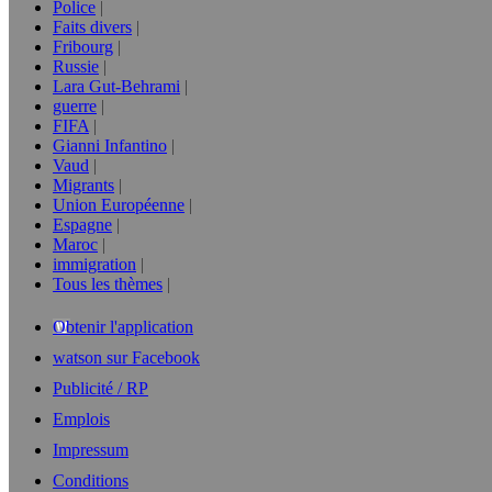
Police
Faits divers
Fribourg
Russie
Lara Gut-Behrami
guerre
FIFA
Gianni Infantino
Vaud
Migrants
Union Européenne
Espagne
Maroc
immigration
Tous les thèmes
Obtenir l'application
watson sur Facebook
Publicité / RP
Emplois
Impressum
Conditions