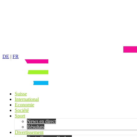
DE
|
FR
Suisse
International
Economie
Société
Sport
News en direct
Résultats
Divertissement