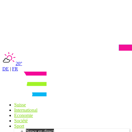
20°
DE
|
FR
Suisse
International
Economie
Société
Sport
News en direct