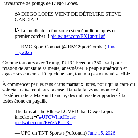
l’avalanche de poings de Diego Lopes.
😱 DIEGO LOPES VIENT DE DÉTRUIRE STEVE
GARCIA !!
💥 Le public de la fan zone est en ébullition après ce
premier combat !!
pic.twitter.com/EX1qpru1af
— RMC Sport Combat (@RMCSportCombat)
June
15, 2026
Comme toujours avec Trump, l’UFC Freedom 250 avait pour
mission de satisfaire sa meute, anesthésier le peuple américain et
agacer ses ennemis. Et, quelque part, tout n’a pas manqué sa cible.
À commencer par les fans d’arts martiaux libres, pour qui la carte du
soir était naïvement prestigieuse. Dans la fan-zone montée à
l’extérieur de la Maison-Blanche, des milliers de supporters à la
testostérone en pagaille.
The fans at The Ellipse LOVED that Diego Lopes
knockout 📢
#UFCWhiteHouse
pic.twitter.com/FWeAPi11R1
— UFC on TNT Sports (@ufcontnt)
June 15, 2026