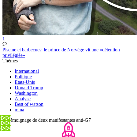
1
Piscine et barbecues: le prince de Norvège vit une «détention
privilégiée»
Thèmes
International
Politique
Etats-Unis
Donald Trump
Washington
Analyse
Best of watson
mma
Le témoignage de deux manifestantes anti-G7