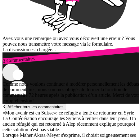
Avez-vous une remarque ou avez-vous découvert une erreur ? Vous
pouvez nous transmettre votre message via le formulaire.
La discussion est chargée...
3 Commentaires
Connexion
Comme nous voulons continuer à modérer personnellement les débats
de commentaires, nous sommes obligés de fermer la fonction de
commentaire 72 heures après la publication d’un article. Merci de vot
compréhension!
3
Afficher tous les commentaires
«Mon avenir est en Suisse»: ce réfugié a tenté de retourner en Syrie
La Confédération encourage les Syriens à rentrer dans leur pays. Un
ancien réfugié qui est retourné à Alep récemment explique pourquoi
cette solution n'est pas viable.
Lorsque Maher Akraa-Meyer s'exprime, il choisit soigneusement ses