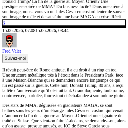
Donald Trump? La fin de la guerre au Moyen-Orient? Une
prestigieuse soirée de MMA? Du business facile? Dans une arène à
son image, nous avons vu un Jules César en costard tenter de sauver
son image de mâle et de satisfaire une base MAGA en crise. Récit.
3
15.06.2026, 07:08
15.06.2026, 08:44
Fred Valet
Suivez-moi
Il rêvait peut-être de Rome antique, il a eu droit à un ring en toc.
Une structure métallique très à l’étroit dans le President’s Park, face
à une Maison-Blanche qui se demandera encore longtemps ce qui
lui est passé sur la gueule. Cette nuit, Donald Trump, 80 ans, a reçu
la fête d’anniversaire qu’il désirait tant. Grandiloquente, fanfaronne,
controversée, bariolée, fourre-tout et échafaudée à son unique gloire.
Des stars de MMA, déguisées en gladiateurs MAGA, se sont
battues sous les yeux d’un étrange Jules César en costard qui venait
d’annoncer la fin de la guerre au Moyen-Orient et une signature de
traité en Suisse. Que vient-on faire là-dedans, se demande-t-on, alors
qu’on assiste, presque amusés, au KO de Steve Garcia sous