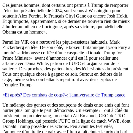
Ces jeunes hommes, dont certains ont permis à Trump de remporter
l’élection présidentielle de 2024, sont venus à Washington pour
soutenir Alex Pereira, le Français Ciryl Gane ou encore Josh Hokit.
Et qu’importe, apparemment, si ce dernier ne trouvera rien de mieux
à hurler au milieu de l’octogone, après sa victoire, que «Michelle
Obama est un homme».
Parmi les VIP, on a retrouvé les pique-assiettes habituels, Mark
Zuckerberg en tête. De son côté, le boxeur britannique Tyson Fury a
montré sa frimousse coiffée d’une casquette «Donald Trump for
Prime Minister», avant d’annoncer qu’il est là pour sceller une
affaire avec Dana White, patron de l’UFC et organisateur de la
sauterie. Des proches, des partenaires, des lèche-bottes du président.
Tous ont quelque chose à gagner ce soir. Surtout en dehors de la
cage, même si les combattants repartiront avec des cryptos de
l’empire Trump.
«Et après? Des combats de coqs?»: l'anniversaire de Trump agace
Un mélange des genres et des soupçons de deals entre amis qui font
hurler plus loin que le parti démocrate. Un exemple? Tout à côté du
président, au premier rang, un certain Ali Emanuel, CEO de TKO
Group Holdings, qui possède l’UFC et la ligue de catch WWE, dont
Donald Trump possède des actions. Peu avant les festivités,
l’annonce d’un traité de paix avec l’Iran a fait chuter le prix du baril