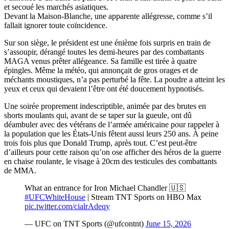
et secoué les marchés asiatiques.
Devant la Maison-Blanche, une apparente allégresse, comme s’il
fallait ignorer toute coïncidence.
Sur son siège, le président est une énième fois surpris en train de
s’assoupir, dérangé toutes les demi-heures par des combattants
MAGA venus prêter allégeance. Sa famille est tirée à quatre
épingles. Même la météo, qui annonçait de gros orages et de
méchants moustiques, n’a pas perturbé la fête. La poudre a atteint les
yeux et ceux qui devaient l’être ont été doucement hypnotisés.
Une soirée proprement indescriptible, animée par des brutes en
shorts moulants qui, avant de se taper sur la gueule, ont dû
déambuler avec des vétérans de l’armée américaine pour rappeler à
la population que les États-Unis fêtent aussi leurs 250 ans. À peine
trois fois plus que Donald Trump, après tout. C’est peut-être
d’ailleurs pour cette raison qu’on ose afficher des héros de la guerre
en chaise roulante, le visage à 20cm des testicules des combattants
de MMA.
What an entrance for Iron Michael Chandler 🇺🇸
#UFCWhiteHouse
| Stream TNT Sports on HBO Max
pic.twitter.com/cialrAdeqy
— UFC on TNT Sports (@ufcontnt)
June 15, 2026