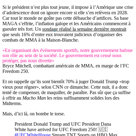
Si le président n’est plus tout jeune, il impose à l’Amérique une crise
d’adolescence dont on ignore encore si elle s’en relèvera en 2028.
Car tout le monde ne goûte pas cette débauche d’artifices. Sa base
MAGA s’effrite, l’inflation galope et les Américains commencent à
gueuler très fort. Un
sondage réalisé la semaine dernière montrait
que seuls 16% d’entre eux trouvaient judicieux d’organiser des
combats de MMA à la Maison-Blanche.
«En organisant des événements sportifs, notre gouvernement bafoue
son rôle au sein de la société. Le gouvernement est censé nous
protéger, pas nous divertir»
Bryce Mitchell, combattant américain de MMA, en marge de l’FC
Freedom 250.
Et on rappelle qu’ils sont bientôt 70% à juger Donald Trump «trop
vieux pour régner», selon CNN ce dimanche. Cette nuit, il a donc
tenté de compenser, de maquiller, de paraître. Pas sûr que ça suffise
à offrir au
Macho Man
les reins suffisamment solides lors des
Midterms.
Mais, d’ici là, on bombe le torse.
President Donald Trump and UFC President Dana
White have arrived for UFC Freedom 250! 🇺🇸
#UFCWhiteHouse
Stream TNT Sports on HBO Max