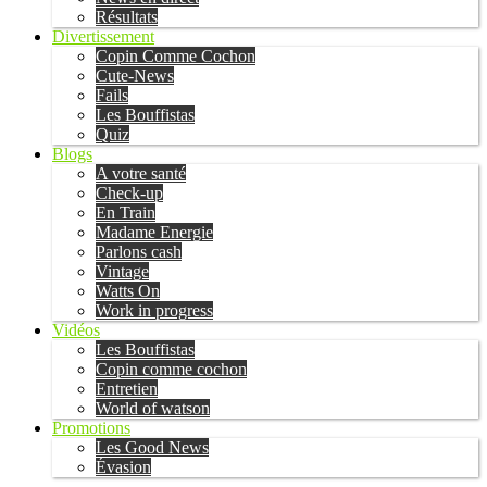
Résultats
Divertissement
Copin Comme Cochon
Cute-News
Fails
Les Bouffistas
Quiz
Blogs
A votre santé
Check-up
En Train
Madame Energie
Parlons cash
Vintage
Watts On
Work in progress
Vidéos
Les Bouffistas
Copin comme cochon
Entretien
World of watson
Promotions
Les Good News
Évasion