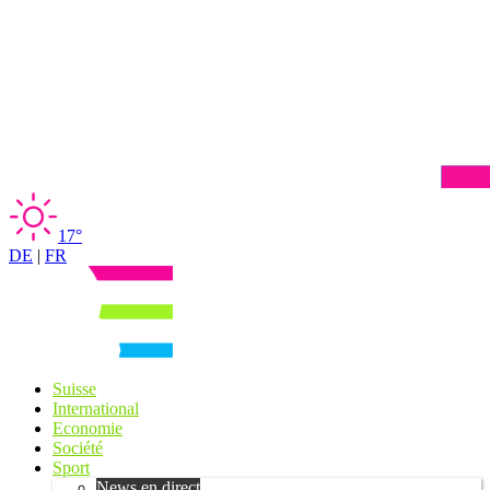
17°
DE
|
FR
Suisse
International
Economie
Société
Sport
News en direct