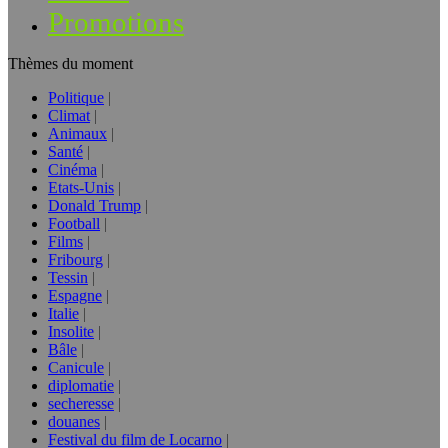
Promotions
Thèmes du moment
Politique
Climat
Animaux
Santé
Cinéma
Etats-Unis
Donald Trump
Football
Films
Fribourg
Tessin
Espagne
Italie
Insolite
Bâle
Canicule
diplomatie
secheresse
douanes
Festival du film de Locarno