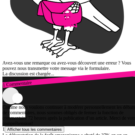
Avez-vous une remarque ou avez-vous découvert une erreur ? Vous
pouvez nous transmettre votre message via le formulaire.
La discussion est chargée...
1 Commentaire
Connexion
Comme nous voulons continuer à modérer personnellement les débats
de commentaires, nous sommes obligés de fermer la fonction de
commentaire 72 heures après la publication d’un article. Merci de vot
compréhension!
1
Afficher tous les commentaires