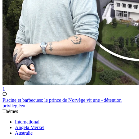
1
Piscine et barbecues: le prince de Norvège vit une «détention
privilégiée»
Thèmes
International
Angela Merkel
Australie