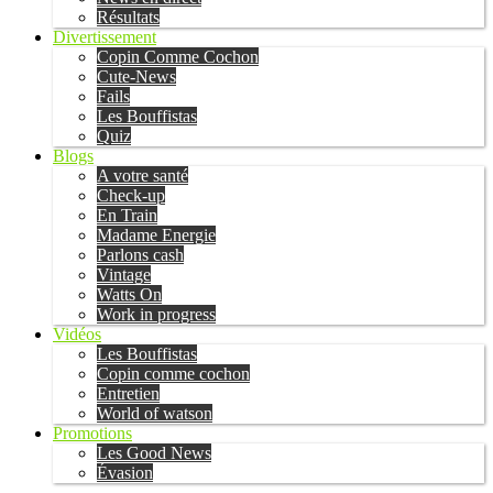
Résultats
Divertissement
Copin Comme Cochon
Cute-News
Fails
Les Bouffistas
Quiz
Blogs
A votre santé
Check-up
En Train
Madame Energie
Parlons cash
Vintage
Watts On
Work in progress
Vidéos
Les Bouffistas
Copin comme cochon
Entretien
World of watson
Promotions
Les Good News
Évasion