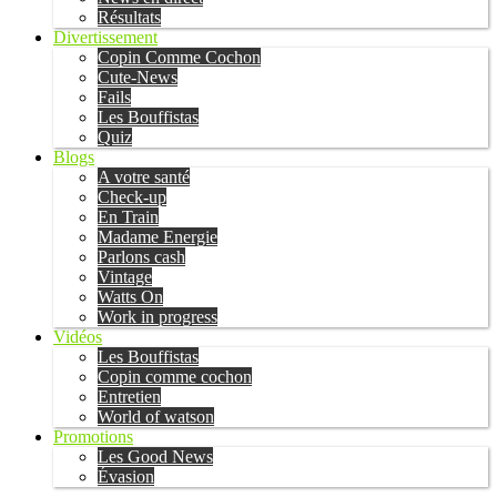
Résultats
Divertissement
Copin Comme Cochon
Cute-News
Fails
Les Bouffistas
Quiz
Blogs
A votre santé
Check-up
En Train
Madame Energie
Parlons cash
Vintage
Watts On
Work in progress
Vidéos
Les Bouffistas
Copin comme cochon
Entretien
World of watson
Promotions
Les Good News
Évasion