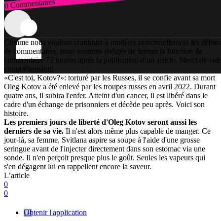
0 Commentaires
Connexion
Comme nous voulons continuer à modérer personnellement les débats
de commentaires, nous sommes obligés de fermer la fonction de
commentaire 72 heures après la publication d’un article. Merci de vot
compréhension!
«C'est toi, Kotov?»: torturé par les Russes, il se confie avant sa mort
Oleg Kotov a été enlevé par les troupes russes en avril 2022. Durant
quatre ans, il subira l'enfer. Atteint d'un cancer, il est libéré dans le
cadre d'un échange de prisonniers et décède peu après. Voici son
histoire.
Les premiers jours de liberté d'Oleg Kotov seront aussi les
derniers de sa vie.
Il n'est alors même plus capable de manger. Ce
jour-là, sa femme, Svitlana aspire sa soupe à l'aide d'une grosse
seringue avant de l'injecter directement dans son estomac via une
sonde. Il n'en perçoit presque plus le goût. Seules les vapeurs qui
s'en dégagent lui en rappellent encore la saveur.
L’article
0
0
Obtenir l'application