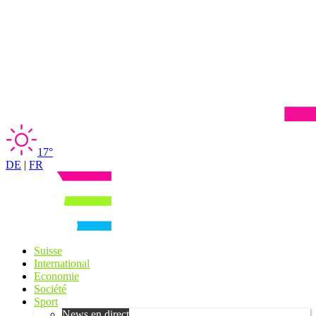
17°
DE
|
FR
Suisse
International
Economie
Société
Sport
News en direct