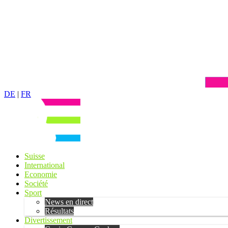
DE
|
FR
Suisse
International
Economie
Société
Sport
News en direct
Résultats
Divertissement