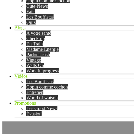
Copin Comme Cochon
Cute-News
Fails
Les Bouffistas
Quiz
Blogs
A votre santé
Check-up
En Train
Madame Energie
Parlons cash
Vintage
Watts On
Work in progress
Vidéos
Les Bouffistas
Copin comme cochon
Entretien
World of watson
Promotions
Les Good News
Évasion