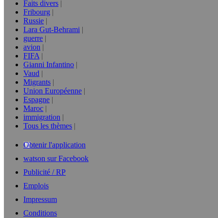
Faits divers
Fribourg
Russie
Lara Gut-Behrami
guerre
avion
FIFA
Gianni Infantino
Vaud
Migrants
Union Européenne
Espagne
Maroc
immigration
Tous les thèmes
Obtenir l'application
watson sur Facebook
Publicité / RP
Emplois
Impressum
Conditions