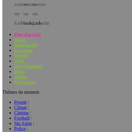
Téléchargez l’app!
Page d'accueil
Suisse
International
Economie
Société
Sport
Divertissement
Blogs
Vidéos
Promotions
Thèmes du moment
People
Climat
Cinéma
Football
Ski Alpin
Police