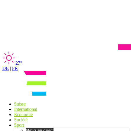
27°
DE
|
FR
Suisse
International
Economie
Société
Sport
News en direct