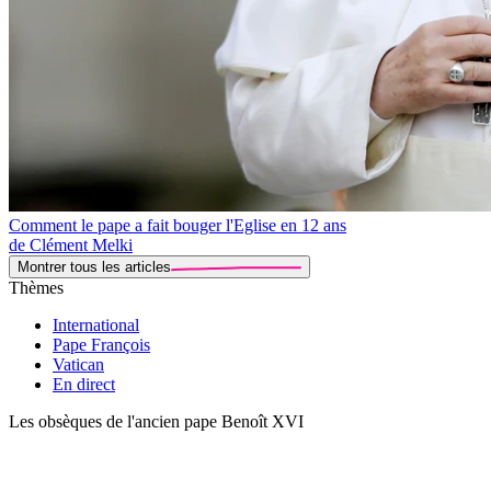
Comment le pape a fait bouger l'Eglise en 12 ans
de Clément Melki
Montrer tous les articles
Thèmes
International
Pape François
Vatican
En direct
Les obsèques de l'ancien pape Benoît XVI