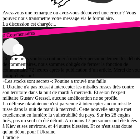
Avez-vous une remarque ou avez-vous découvert une erreur ? Vous
pouvez nous transmettre votre message via le formulaire.
La discussion est chargée...
0 Commentaires
Connexion
Comme nous voulons continuer à modérer personnellement les débats
de commentaires, nous sommes obligés de fermer la fonction de
commentaire 72 heures après la publication d’un article. Merci de vot
compréhension!
«Les stocks sont secrets»: Poutine a trouvé une faille
L'Ukraine n'a pas réussi à intercepter les missiles russes tirés contre
son territoire dans la nuit de mardi à mercredi. Et selon l'expert
militaire Gustav Gressel, aucune amélioration ne se profile.
La défense ukrainienne n'est parvenue à intercepter aucun missile
russe dans la nuit de mardi à mercredi. Cette nouvelle attaque met
cruellement en lumière la vulnérabilité du pays. Sur les 28 engins
tirés, pas un seul n'a été détruit. Au moins 17 personnes ont été tuées
à Kiev et ses environs, et 44 autres blessées. Et ce n'est sans doute
qu'un début pour l'Ukraine.
L’article