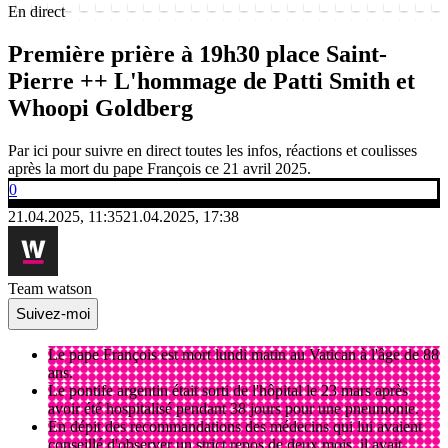
En direct
Première prière à 19h30 place Saint-
Pierre ++ L'hommage de Patti Smith et
Whoopi Goldberg
Par ici pour suivre en direct toutes les infos, réactions et coulisses
après la mort du pape François ce 21 avril 2025.
0
21.04.2025, 11:35
21.04.2025, 17:38
Team watson
Suivez-moi
Le pape François est mort lundi matin au Vatican à l'âge de 88
ans.
Le pontife argentin était sorti de l'hôpital le 23 mars après
avoir été hospitalisé pendant 38 jours pour une pneumonie.
En dépit des recommandations des médecins qui lui avaient
conseillé d'observer un strict repos de deux mois, il avait