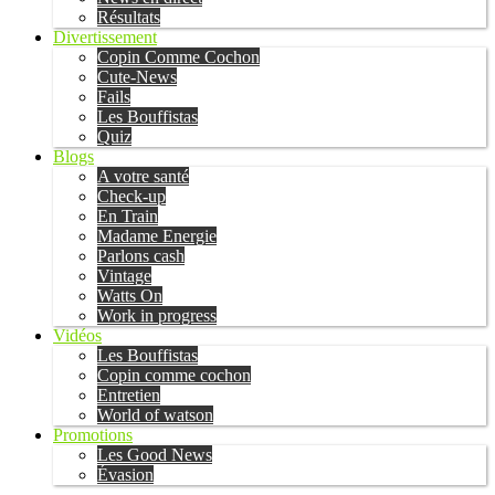
Résultats
Divertissement
Copin Comme Cochon
Cute-News
Fails
Les Bouffistas
Quiz
Blogs
A votre santé
Check-up
En Train
Madame Energie
Parlons cash
Vintage
Watts On
Work in progress
Vidéos
Les Bouffistas
Copin comme cochon
Entretien
World of watson
Promotions
Les Good News
Évasion