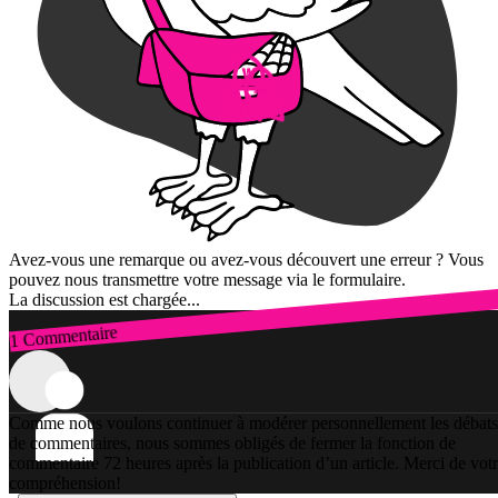
Avez-vous une remarque ou avez-vous découvert une erreur ? Vous
pouvez nous transmettre votre message via le formulaire.
La discussion est chargée...
1 Commentaire
Connexion
Comme nous voulons continuer à modérer personnellement les débats
de commentaires, nous sommes obligés de fermer la fonction de
commentaire 72 heures après la publication d’un article. Merci de vot
compréhension!