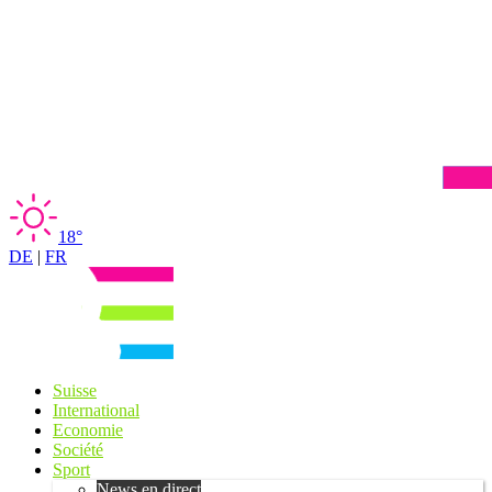
18°
DE
|
FR
Suisse
International
Economie
Société
Sport
News en direct