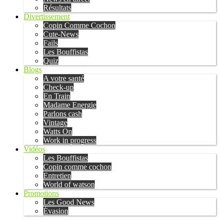
Résultats
Divertissement
Copin Comme Cochon
Cute-News
Fails
Les Bouffistas
Quiz
Blogs
A votre santé
Check-up
En Train
Madame Energie
Parlons cash
Vintage
Watts On
Work in progress
Vidéos
Les Bouffistas
Copin comme cochon
Entretien
World of watson
Promotions
Les Good News
Évasion