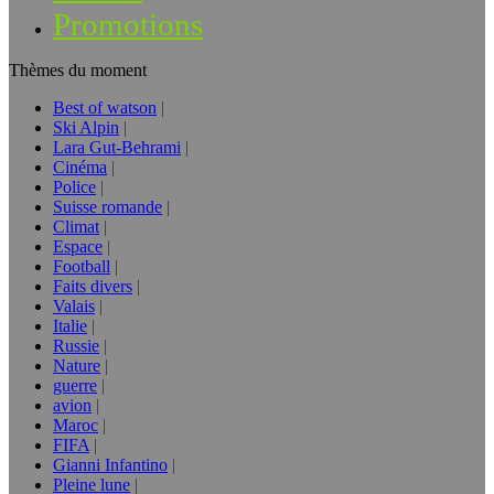
Promotions
Thèmes du moment
Best of watson
Ski Alpin
Lara Gut-Behrami
Cinéma
Police
Suisse romande
Climat
Espace
Football
Faits divers
Valais
Italie
Russie
Nature
guerre
avion
Maroc
FIFA
Gianni Infantino
Pleine lune