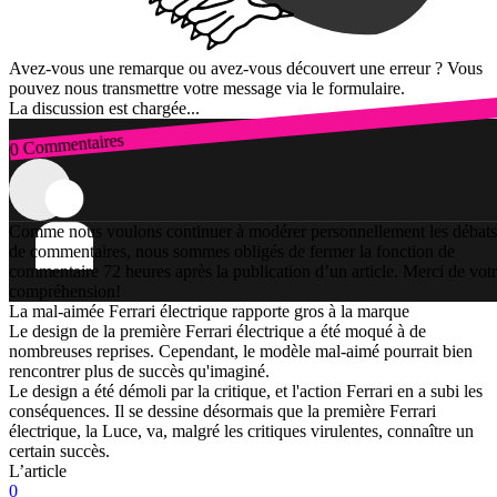
Avez-vous une remarque ou avez-vous découvert une erreur ? Vous
pouvez nous transmettre votre message via le formulaire.
La discussion est chargée...
0 Commentaires
Connexion
Comme nous voulons continuer à modérer personnellement les débats
de commentaires, nous sommes obligés de fermer la fonction de
commentaire 72 heures après la publication d’un article. Merci de vot
compréhension!
La mal-aimée Ferrari électrique rapporte gros à la marque
Le design de la première Ferrari électrique a été moqué à de
nombreuses reprises. Cependant, le modèle mal-aimé pourrait bien
rencontrer plus de succès qu'imaginé.
Le design a été démoli par la critique, et l'action Ferrari en a subi les
conséquences. Il se dessine désormais que la première Ferrari
électrique, la Luce, va, malgré les critiques virulentes, connaître un
certain succès.
L’article
0