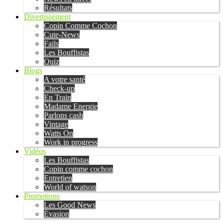
Résultats
Divertissement
Copin Comme Cochon
Cute-News
Fails
Les Bouffistas
Quiz
Blogs
A votre santé
Check-up
En Train
Madame Energie
Parlons cash
Vintage
Watts On
Work in progress
Vidéos
Les Bouffistas
Copin comme cochon
Entretien
World of watson
Promotions
Les Good News
Évasion