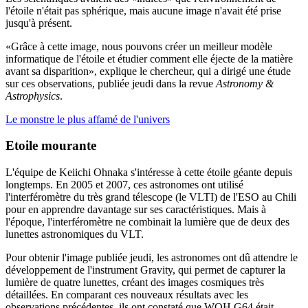
l'étoile n'était pas sphérique, mais aucune image n'avait été prise
jusqu'à présent.
«Grâce à cette image, nous pouvons créer un meilleur modèle
informatique de l'étoile et étudier comment elle éjecte de la matière
avant sa disparition», explique le chercheur, qui a dirigé une étude
sur ces observations, publiée jeudi dans la revue
Astronomy &
Astrophysics
.
Le monstre le plus affamé de l'univers
Etoile mourante
L'équipe de Keiichi Ohnaka s'intéresse à cette étoile géante depuis
longtemps. En 2005 et 2007, ces astronomes ont utilisé
l'interféromètre du très grand télescope (le VLTI) de l'ESO au Chili
pour en apprendre davantage sur ses caractéristiques. Mais à
l'époque, l'interféromètre ne combinait la lumière que de deux des
lunettes astronomiques du VLT.
Pour obtenir l'image publiée jeudi, les astronomes ont dû attendre le
développement de l'instrument Gravity, qui permet de capturer la
lumière de quatre lunettes, créant des images cosmiques très
détaillées. En comparant ces nouveaux résultats avec les
observations précédentes, ils ont constaté que WOH G64 était