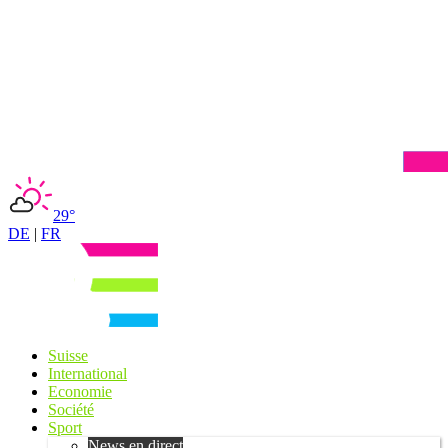
29°
DE
|
FR
Suisse
International
Economie
Société
Sport
News en direct