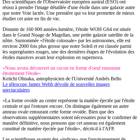
Des scientifiques de l'Observatoire européen austral (ESO) ont
réussi à prendre l'image détaillée d'une étoile dans une galaxie autre
que notre Voie lactée. Une première qui va leur permettre de mieux
étudier cet astre en fin de vie.
Distante de 160 000 années-lumière, l'étoile WOH G64 est située
dans le Grand Nuage de Magellan, une petite galaxie satellite de la
nôtre. Surnommée «l'étoile colossale» par les astronomes, elle est
environ 2000 fois plus grosse que notre Soleil et est classée parmi
les supergéantes rouges, une des dernières étapes de l'évolution des
étoiles massives avant leur explosion en supernova.
«Nous avons découvert un cocon en forme d'oeuf entourant
étroitement l'étoile»
Keiichi Ohnaka, astrophysicien de l'Université Andrés Bello
Le télescope James Webb dévoile de nouvelles images
spectaculaires
«La forme ovoïde au centre représente la matière éjectée par l'étoile
centrale et qui l'entoure encore. On distingue également un autre
anneau ovale entourant cette forme ovoïde. Bien que des
observations supplémentaires soient nécessaires pour le confirmer de
manière définitive, nous pensons que cet anneau est également
constitué de matière éjectée par l'étoile», décrit-il à l'AFP.
Les scientifiques avaient des «indices» que l'environnement de