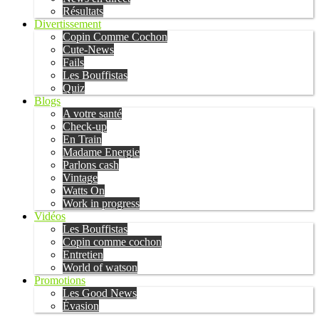
Résultats
Divertissement
Copin Comme Cochon
Cute-News
Fails
Les Bouffistas
Quiz
Blogs
A votre santé
Check-up
En Train
Madame Energie
Parlons cash
Vintage
Watts On
Work in progress
Vidéos
Les Bouffistas
Copin comme cochon
Entretien
World of watson
Promotions
Les Good News
Évasion