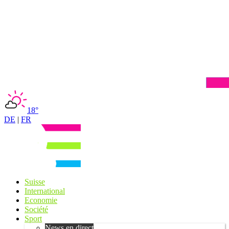
18°
DE
|
FR
Suisse
International
Economie
Société
Sport
News en direct