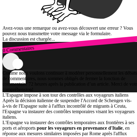
Avez-vous une remarque ou avez-vous découvert une erreur ? Vous
pouvez nous transmettre votre message via le formulaire.
La discussion est chargée...
0 Commentaires
Connexion
Comme nous voulons continuer à modérer personnellement les débats
de commentaires, nous sommes obligés de fermer la fonction de
commentaire 72 heures après la publication d’un article. Merci de vot
compréhension!
L'Espagne impose à son tour des contrôles aux voyageurs italiens
Après la décision italienne de suspendre l'Accord de Schengen vis-
à-vis de l'Espagne suite à l'afflux incontrôlé de migrants à Ceuta,
l'Espagne va instaurer des contrôles temporaires visant les voyageurs
italiens.
L'Espagne va instaurer des contrôles temporaires aux frontières à ses
ports et aéroports
pour les voyageurs en provenance d'Italie
, en
réponse aux mesures similaires imposées par Rome après l'afflux