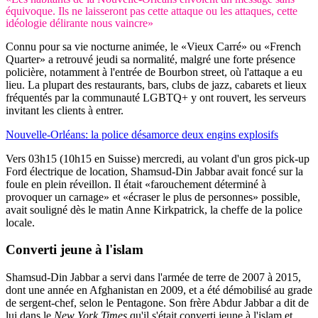
équivoque. Ils ne laisseront pas cette attaque ou les attaques, cette
idéologie délirante nous vaincre»
Connu pour sa vie nocturne animée, le «Vieux Carré» ou «French
Quarter» a retrouvé jeudi sa normalité, malgré une forte présence
policière, notamment à l'entrée de Bourbon street, où l'attaque a eu
lieu. La plupart des restaurants, bars, clubs de jazz, cabarets et lieux
fréquentés par la communauté LGBTQ+ y ont rouvert, les serveurs
invitant les clients à entrer.
Nouvelle-Orléans: la police désamorce deux engins explosifs
Vers 03h15 (10h15 en Suisse) mercredi, au volant d'un gros pick-up
Ford électrique de location, Shamsud-Din Jabbar avait foncé sur la
foule en plein réveillon. Il était «farouchement déterminé à
provoquer un carnage» et «écraser le plus de personnes» possible,
avait souligné dès le matin Anne Kirkpatrick, la cheffe de la police
locale.
Converti jeune à l'islam
Shamsud-Din Jabbar a servi dans l'armée de terre de 2007 à 2015,
dont une année en Afghanistan en 2009, et a été démobilisé au grade
de sergent-chef, selon le Pentagone. Son frère Abdur Jabbar a dit de
lui dans le
New York Times
qu'il s'était converti jeune à l'islam et