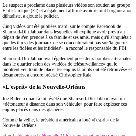
Le suspect a proclamé dans plusieurs vidéos son soutien au groupe
Etat islamique (EI) et a également affirmé avoir rejoint l'organisation
djihadiste, a ajouté le policier.
Cinq vidéos ont été publiées mardi sur le compte Facebook de
Shamsud-Din Jabbar dans lesquelles «il explique avoir prévu au
départ de s'en prendre à sa famille et ses amis, mais qu'il s'inquiétait
que les titres des journaux ne se concentreraient pas sur 'la guerre
entre les fidèles et les infidèles'», a raconté le responsable du FBI.
Shamsud-Din Jabbar avait également posé deux bombes artisanales
dans le quartier selon des «vidéos de télésurveillance» qui le
montrent «en train de placer les engins là où ils ont été retrouvés» et
désamorcés, a encore précisé Christopher Raia.
«L'esprit» de la Nouvelle-Orléans
Joe Biden a quant à lui révélé que Shamsud-Din Jabbar avait un
«détonateur à distance dans son véhicule» pour faire exploser ces
engins placés dans des glacières.
Comme la veille, le président américain a loué «l'esprit» de la
Nouvelle-Orléans:
«Les habitants de la Nouvelle-Orléans envoient un message sans