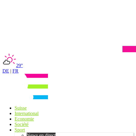
29°
DE
|
FR
Suisse
International
Economie
Société
Sport
News en direct