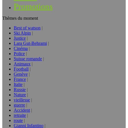
Promotions
Thèmes du moment
Best of watson
Ski Alpin
Justice
Lara Gut-Behrami
Cinéma
Police
Suisse romande
Animaux
Football
Genève
France
Italie
Russie
Nature
vieillesse
guerre
Accident
retraite
route
Gianni Infantino