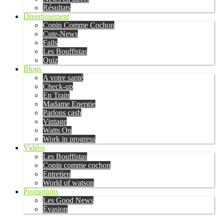
Résultats
Divertissement
Copin Comme Cochon
Cute-News
Fails
Les Bouffistas
Quiz
Blogs
A votre santé
Check-up
En Train
Madame Energie
Parlons cash
Vintage
Watts On
Work in progress
Vidéos
Les Bouffistas
Copin comme cochon
Entretien
World of watson
Promotions
Les Good News
Évasion