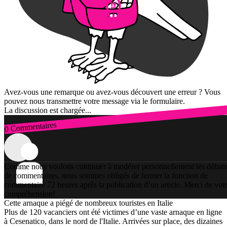
Avez-vous une remarque ou avez-vous découvert une erreur ? Vous
pouvez nous transmettre votre message via le formulaire.
La discussion est chargée...
0 Commentaires
Connexion
Comme nous voulons continuer à modérer personnellement les débats
de commentaires, nous sommes obligés de fermer la fonction de
commentaire 72 heures après la publication d’un article. Merci de vot
compréhension!
Cette arnaque a piégé de nombreux touristes en Italie
Plus de 120 vacanciers ont été victimes d’une vaste arnaque en ligne
à Cesenatico, dans le nord de l'Italie. Arrivées sur place, des dizaines