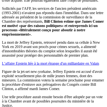
d'être acquise. Elle pourrait également faire l'objet de poursuites.
Sollicités par l'AFP, les services de l'ancien président américain
(1993-2001) n'avaient pas répondu dans l'immédiat. Dans une lettre
adressée au président de la commission de surveillance de la
Chambre des représentants,
Bill Clinton estime que James Comer
est motivé «par des raisons politiques» et entreprends ici un
processus «littéralement conçu pour aboutir à notre
emprisonnement»
.
La mort de Jeffrey Epstein, retrouvé pendu dans sa cellule à New
York en 2019 avant son procès pour crimes sexuels, a alimenté
d'innombrables théories du complot selon lesquelles il aurait été
assassiné pour protéger des personnalités de premier plan.
L’affaire Epstein liée à la mort étrange d'un milliardaire en Valais
Figure de la jet-set new-yorkaise, Jeffrey Epstein est accusé d'avoir
exploité sexuellement plus de mille jeunes femmes, dont des
mineures. La commission votera la semaine prochaine pour entamer
la procédure d'entrave aux prérogatives du Congrès contre Bill
Clinton, a affirmé mardi James Comer.
Une telle procédure aurait ensuite besoin d'être adoptée par un vote
à la Chambre avant de possibles poursuites du ministère de la
Justice.