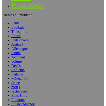
Promotions
Thèmes du moment
Santé
Football
Transports
Police
Faits divers
Justice
Allemagne
Crime
Accident
voiture
Décès
Canicule
maladie
Médecine
drone
mort
secheresse
Etats-Unis
Politique
Suisse romande