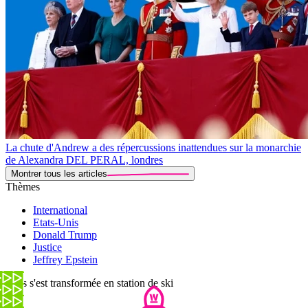
La chute d'Andrew a des répercussions inattendues sur la monarchie
de Alexandra DEL PERAL, londres
Montrer tous les articles
Thèmes
International
Etats-Unis
Donald Trump
Justice
Jeffrey Epstein
Paris s'est transformée en station de ski