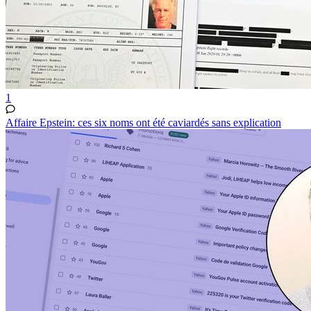
1
Affaire Epstein: ces six noms ont été caviardés sans explication