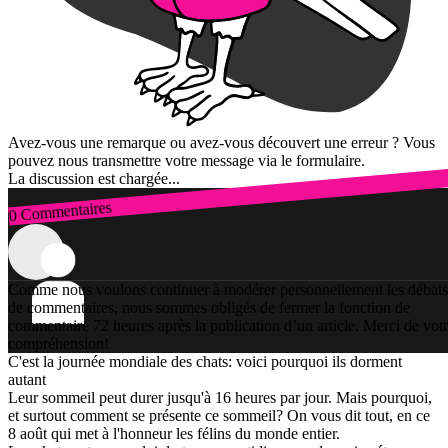
Avez-vous une remarque ou avez-vous découvert une erreur ? Vous
pouvez nous transmettre votre message via le formulaire.
La discussion est chargée...
0 Commentaires
Connexion
Comme nous voulons continuer à modérer personnellement les débats
de commentaires, nous sommes obligés de fermer la fonction de
commentaire 72 heures après la publication d’un article. Merci de vot
compréhension!
C'est la journée mondiale des chats: voici pourquoi ils dorment
autant
Leur sommeil peut durer jusqu'à 16 heures par jour. Mais pourquoi,
et surtout comment se présente ce sommeil? On vous dit tout, en ce
8 août qui met à l'honneur les félins du monde entier.