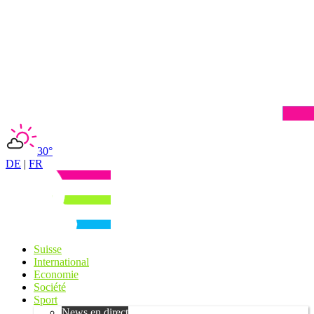
30°
DE
|
FR
Suisse
International
Economie
Société
Sport
News en direct