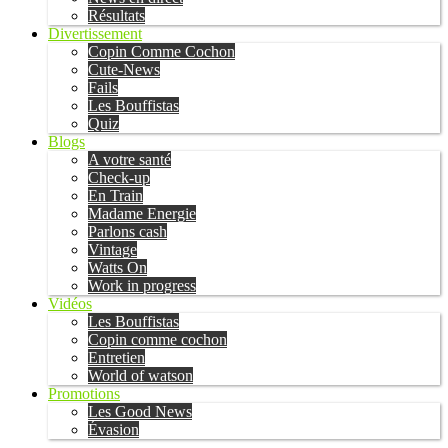
Résultats
Divertissement
Copin Comme Cochon
Cute-News
Fails
Les Bouffistas
Quiz
Blogs
A votre santé
Check-up
En Train
Madame Energie
Parlons cash
Vintage
Watts On
Work in progress
Vidéos
Les Bouffistas
Copin comme cochon
Entretien
World of watson
Promotions
Les Good News
Évasion