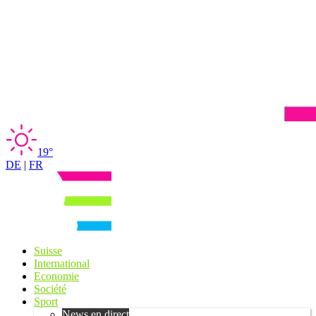
19°
DE
|
FR
Suisse
International
Economie
Société
Sport
News en direct