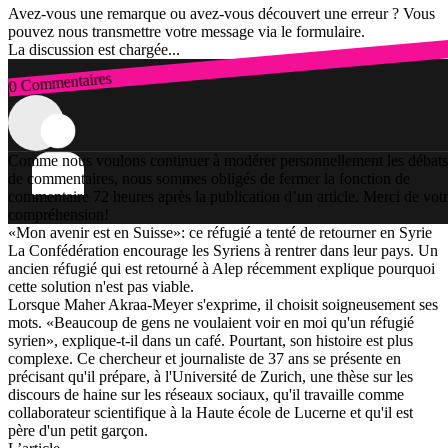
Avez-vous une remarque ou avez-vous découvert une erreur ? Vous
pouvez nous transmettre votre message via le formulaire.
La discussion est chargée...
0 Commentaires
Connexion
Comme nous voulons continuer à modérer personnellement les débats
de commentaires, nous sommes obligés de fermer la fonction de
commentaire 72 heures après la publication d’un article. Merci de vot
compréhension!
«Mon avenir est en Suisse»: ce réfugié a tenté de retourner en Syrie
La Confédération encourage les Syriens à rentrer dans leur pays. Un
ancien réfugié qui est retourné à Alep récemment explique pourquoi
cette solution n'est pas viable.
Lorsque Maher Akraa-Meyer s'exprime, il choisit soigneusement ses
mots. «Beaucoup de gens ne voulaient voir en moi qu'un réfugié
syrien», explique-t-il dans un café. Pourtant, son histoire est plus
complexe. Ce chercheur et journaliste de 37 ans se présente en
précisant qu'il prépare, à l'Université de Zurich, une thèse sur les
discours de haine sur les réseaux sociaux, qu'il travaille comme
collaborateur scientifique à la Haute école de Lucerne et qu'il est
père d'un petit garçon.