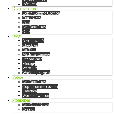
Résultats
Divertissement
Copin Comme Cochon
Cute-News
Fails
Les Bouffistas
Quiz
Blogs
A votre santé
Check-up
En Train
Madame Energie
Parlons cash
Vintage
Watts On
Work in progress
Vidéos
Les Bouffistas
Copin comme cochon
Entretien
World of watson
Promotions
Les Good News
Évasion