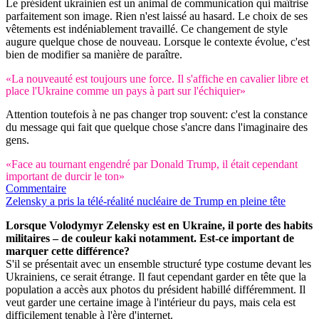
Le président ukrainien est un animal de communication qui maîtrise
parfaitement son image. Rien n'est laissé au hasard. Le choix de ses
vêtements est indéniablement travaillé. Ce changement de style
augure quelque chose de nouveau. Lorsque le contexte évolue, c'est
bien de modifier sa manière de paraître.
«La nouveauté est toujours une force. Il s'affiche en cavalier libre et
place l'Ukraine comme un pays à part sur l'échiquier»
Attention toutefois à ne pas changer trop souvent: c'est la constance
du message qui fait que quelque chose s'ancre dans l'imaginaire des
gens.
«Face au tournant engendré par Donald Trump, il était cependant
important de durcir le ton»
Commentaire
Zelensky a pris la télé-réalité nucléaire de Trump en pleine tête
Lorsque Volodymyr Zelensky est en Ukraine, il porte des habits
militaires – de couleur kaki notamment. Est-ce important de
marquer cette différence?
S'il se présentait avec un ensemble structuré type costume devant les
Ukrainiens, ce serait étrange. Il faut cependant garder en tête que la
population a accès aux photos du président habillé différemment. Il
veut garder une certaine image à l'intérieur du pays, mais cela est
difficilement tenable à l'ère d'internet.