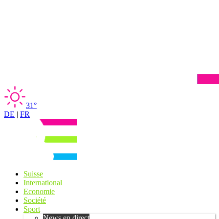
31°
DE
|
FR
Suisse
International
Economie
Société
Sport
News en direct