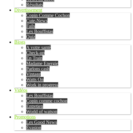
Résultats
Divertissement
Copin Comme Cochon
Cute-News
Fails
Les Bouffistas
Quiz
Blogs
A votre santé
Check-up
En Train
Madame Energie
Parlons cash
Vintage
Watts On
Work in progress
Vidéos
Les Bouffistas
Copin comme cochon
Entretien
World of watson
Promotions
Les Good News
Évasion