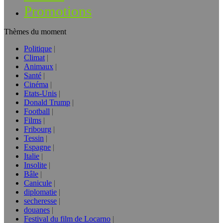
Promotions
Thèmes du moment
Politique
Climat
Animaux
Santé
Cinéma
Etats-Unis
Donald Trump
Football
Films
Fribourg
Tessin
Espagne
Italie
Insolite
Bâle
Canicule
diplomatie
secheresse
douanes
Festival du film de Locarno