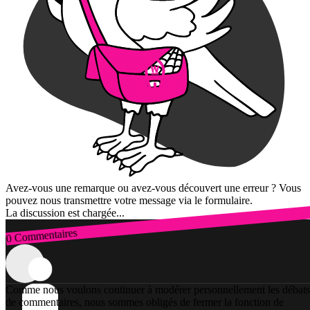
Avez-vous une remarque ou avez-vous découvert une erreur ? Vous
pouvez nous transmettre votre message via le formulaire.
La discussion est chargée...
0 Commentaires
Connexion
Comme nous voulons continuer à modérer personnellement les débats
de commentaires, nous sommes obligés de fermer la fonction de