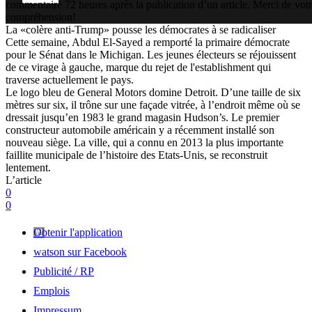
commentaire 72 heures après la publication d’un article. Merci de vot
compréhension!
La «colère anti-Trump» pousse les démocrates à se radicaliser
Cette semaine, Abdul El-Sayed a remporté la primaire démocrate
pour le Sénat dans le Michigan. Les jeunes électeurs se réjouissent
de ce virage à gauche, marque du rejet de l'establishment qui
traverse actuellement le pays.
Le logo bleu de General Motors domine Detroit. D’une taille de six
mètres sur six, il trône sur une façade vitrée, à l’endroit même où se
dressait jusqu’en 1983 le grand magasin Hudson’s. Le premier
constructeur automobile américain y a récemment installé son
nouveau siège. La ville, qui a connu en 2013 la plus importante
faillite municipale de l’histoire des Etats-Unis, se reconstruit
lentement.
L’article
0
0
Obtenir l'application
watson sur Facebook
Publicité / RP
Emplois
Impressum