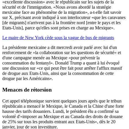
«excellente discussion» avec le républicain sur les sujets de la
sécurité et de l'immigration. «Nous avons abordé la stratégie
mexicaine face au phénomène de la migration», a-t-elle fait savoir
sur X, précisant avoir indiqué à son interlocuteur «que les caravanes
[de migrants] n'arrivent pas à la frontière nord [entre le pays et les
Etats-Unis], parce qu'elles sont prises en charge au Mexique».
Le maire de New York cède sous la vague de bus de migrants
La présidente mexicaine a dit mercredi avoir parlé avec lui d'un
renforcement de «la collaboration sur les questions de sécurité» et
d'une campagne menée au Mexique «pour prévenir la
consommation du fentanyl». Donald Trump a quant à lui évoqué
une discussion sur «ce qui peut être fait pour arrêter l'afflux massif
de drogue aux Etats-Unis, ainsi que la consommation de cette
drogue par les Américains».
Menaces de rétorsion
Cet appel téléphonique survient quelques jours après que le tribun
républicain a menacé le Mexique, le Canada et la Chine d'une forte
hausse des tarifs douaniers. Lundi, le président élu a confirmé sa
volonté d'«imposer au Mexique et au Canada des droits de douane
de 25% sur tous les produits entrant aux Etats-Unis», dès le 20
janvier, jour de son investiture.