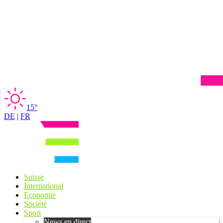
15°
DE
|
FR
Suisse
International
Economie
Société
Sport
News en direct