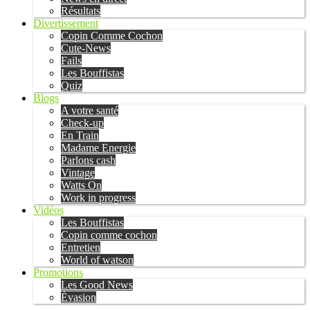
Résultats
Divertissement
Copin Comme Cochon
Cute-News
Fails
Les Bouffistas
Quiz
Blogs
A votre santé
Check-up
En Train
Madame Energie
Parlons cash
Vintage
Watts On
Work in progress
Vidéos
Les Bouffistas
Copin comme cochon
Entretien
World of watson
Promotions
Les Good News
Évasion