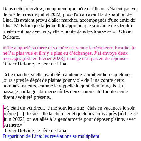
Dans cette interview, on apprend que père et fille ne s'étaient pas vus
depuis le mois de juillet 2022, plus d'un an avant la disparition de
Lina. Ils avaient prévu d'aller marcher, accompagnés d'une amie de
Lina. Mais lorsque la jeune fille apprend que son amie ne viendra
finalement pas avec eux, elle «monte dans les tours» selon Olivier
Delsarte.
«Elle a appelé sa mère et sa mère est venue la récupérer. Ensuite, je
ne l’ai plus vue et il n’y a plus eu d’échanges. J’ai envoyé deux
messages [réd: en février 2023], mais je n’ai pas eu de réponse»
Olivier Delsarte, le père de Lina
Cette marche, si elle avait été maintenue, aurait eu lieu «quelques
jours après le dépôt de plainte pour viol» de Lina contre deux
hommes majeurs, comme le rappelle le quotidien français. Un
passage par la gendarmerie où les deux parents de l'adolescente
disent avoir été présents.
«C'était un vendredi, je me souviens que j'étais en vacances le soir
même [...]. Je suis allé la chercher et quelques jours après [réd: le 27
juin 2022], on est allés à la gendarmerie pour déposer plainte, avec
sa mère.»
Olivier Delsarte, le père de Lina
Disparition de Lina: les révélations se multiplient