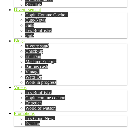
Résultats
Divertissement
Copin Comme Cochon
Cute-News
Fails
Les Bouffistas
Quiz
Blogs
A votre santé
Check-up
En Train
Madame Energie
Parlons cash
Vintage
Watts On
Work in progress
Vidéos
Les Bouffistas
Copin comme cochon
Entretien
World of watson
Promotions
Les Good News
Évasion