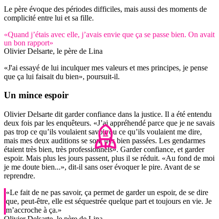
Le père évoque des périodes difficiles, mais aussi des moments de
complicité entre lui et sa fille.
«Quand j’étais avec elle, j’avais envie que ça se passe bien. On avait
un bon rapport»
Olivier Delsarte, le père de Lina
«J'ai essayé de lui inculquer mes valeurs et mes principes, je pense
que ça lui faisait du bien», poursuit-il.
Un mince
espoir
Olivier Delsarte dit garder confiance dans la justice. Il a été entendu
deux fois par les enquêteurs. «J’ai appréhendé parce que je ne savais
pas trop ce qu’ils voulaient savoir ou ce qu’ils voulaient me dire,
mais mes deux auditions se sont très bien passées. Les gendarmes
étaient très bien, très professionnels». Garder confiance, et garder
espoir. Mais plus les jours passent, plus il se réduit. «Au fond de moi
je me doute bien...», dit-il sans oser évoquer le pire. Avant de se
reprendre.
«Le fait de ne pas savoir, ça permet de garder un espoir, de se dire
que, peut-être, elle est séquestrée quelque part et toujours en vie. Je
m’accroche à ça.»
Olivier Delsarte, le père de Lina