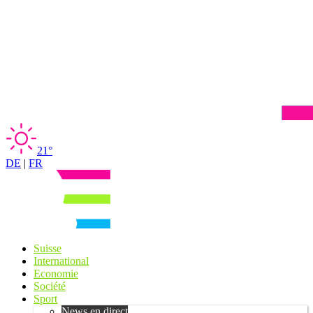
21°
DE
|
FR
Suisse
International
Economie
Société
Sport
News en direct