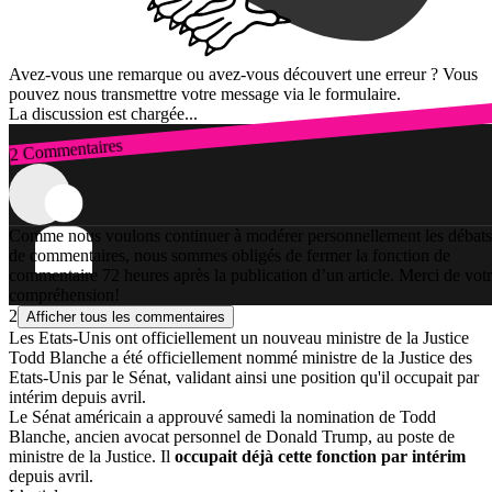
Avez-vous une remarque ou avez-vous découvert une erreur ? Vous
pouvez nous transmettre votre message via le formulaire.
La discussion est chargée...
2 Commentaires
Connexion
Comme nous voulons continuer à modérer personnellement les débats
de commentaires, nous sommes obligés de fermer la fonction de
commentaire 72 heures après la publication d’un article. Merci de vot
compréhension!
2
Afficher tous les commentaires
Les Etats-Unis ont officiellement un nouveau ministre de la Justice
Todd Blanche a été officiellement nommé ministre de la Justice des
Etats-Unis par le Sénat, validant ainsi une position qu'il occupait par
intérim depuis avril.
Le Sénat américain a approuvé samedi la nomination de Todd
Blanche, ancien avocat personnel de Donald Trump, au poste de
ministre de la Justice. Il
occupait déjà cette fonction par intérim
depuis avril.