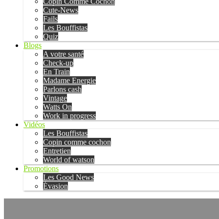
Copin Comme Cochon
Cute-News
Fails
Les Bouffistas
Quiz
Blogs
A votre santé
Check-up
En Train
Madame Energie
Parlons cash
Vintage
Watts On
Work in progress
Vidéos
Les Bouffistas
Copin comme cochon
Entretien
World of watson
Promotions
Les Good News
Évasion