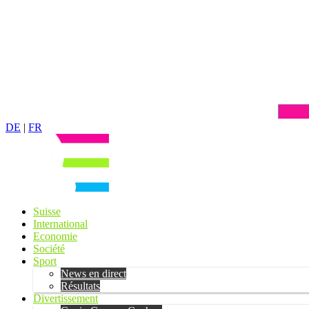
DE
|
FR
Suisse
International
Economie
Société
Sport
News en direct
Résultats
Divertissement