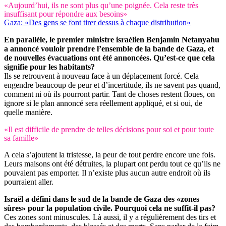
«Aujourd’hui, ils ne sont plus qu’une poignée. Cela reste très
insuffisant pour répondre aux besoins»
Gaza: «Des gens se font tirer dessus à chaque distribution»
En parallèle, le premier ministre israélien Benjamin Netanyahu
a annoncé vouloir prendre l’ensemble de la bande de Gaza, et
de nouvelles évacuations ont été annoncées. Qu’est-ce que cela
signifie pour les habitants?
Ils se retrouvent à nouveau face à un déplacement forcé. Cela
engendre beaucoup de peur et d’incertitude, ils ne savent pas quand,
comment ni où ils pourront partir. Tant de choses restent floues, on
ignore si le plan annoncé sera réellement appliqué, et si oui, de
quelle manière.
«Il est difficile de prendre de telles décisions pour soi et pour toute
sa famille»
A cela s’ajoutent la tristesse, la peur de tout perdre encore une fois.
Leurs maisons ont été détruites, la plupart ont perdu tout ce qu’ils ne
pouvaient pas emporter. Il n’existe plus aucun autre endroit où ils
pourraient aller.
Israël a défini dans le sud de la bande de Gaza des «zones
sûres» pour la population civile. Pourquoi cela ne suffit-il pas?
Ces zones sont minuscules. Là aussi, il y a régulièrement des tirs et