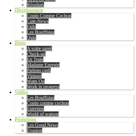
Résultats
Divertissement
Copin Comme Cochon
Cute-News
Fails
Les Bouffistas
Quiz
Blogs
A votre santé
Check-up
En Train
Madame Energie
Parlons cash
Vintage
Watts On
Work in progress
Vidéos
Les Bouffistas
Copin comme cochon
Entretien
World of watson
Promotions
Les Good News
Évasion