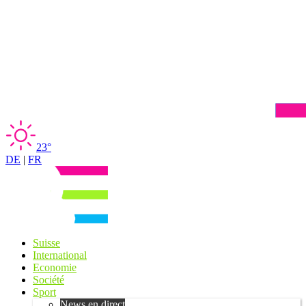
23°
DE
|
FR
Suisse
International
Economie
Société
Sport
News en direct