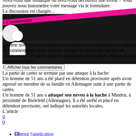
Avez-vous une remarque ou avez-vous découvert une erreur ? Vous
pouvez nous transmettre votre message via le formulaire.
La discussion est chargée...
1 Commentaire
Connexion
Comme nous voulons continuer à modérer personnellement les débats
de commentaires, nous sommes obligés de fermer la fonction de
commentaire 72 heures après la publication d’un article. Merci de vot
compréhension!
1
Afficher tous les commentaires
La partie de cartes se termine par une attaque à la hache
Un homme de 51 ans a été placé en détention provisoire après avoir
agressé un membre de sa famille en Allemagne suite à une partie de
cartes.
Un homme de 51 ans a
attaqué son neveu à la hache
à Minden, à
proximité de Bielefeld (Allemagne). Il a été arrêté et placé en
détention provisoire, ont indiqué les autorités locales.
L’article
0
0
Obtenir l'application