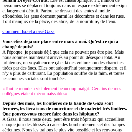
Sonam Dreyer-Cornut:
Elle est catastrophique. 1,2 million de
personnes se déplacent toujours dans un espace extrêmement exigu
et largement détruit. Partout se dressent des tentes à moitié
effondrées, les gens dorment parmi les décombres et dans les rues.
Tout manque: de la place, des abris, de la nourriture, de l’eau.
Comment Israël a rasé Gaza
Vous étiez déjà sur place entre mars à mai. Qu’est-ce qui a
changé depuis?
A l'époque, je pensais déjà que cela ne pouvait pas être pire. Mais
nous sommes maintenant arrivés au point du désespoir total. Au
printemps, on voyait encore çà et là des voitures ou des charrettes
tirées par des ânes. Elles ont aujourd’hui pratiquement disparu, et il
n’y a plus de carburant. La population souffre de la faim, et toutes
les couches sociales sont touchées.
«Tout le monde a visiblement beaucoup maigri. Certains de mes
collègues étaient méconnaissables»
Depuis des mois, les frontières de la bande de Gaza sont
fermées, les livraisons de nourriture et de matériel très limitées.
Que pouvez-vous encore faire dans les hôpitaux?
A Gaza, il nous reste deux, peut-être trois hôpitaux qui accueillent
chaque jour des blessés à cause des bombardements et des frappes
aériennes. Nous les traitons le plus vite possible et les renvoyons