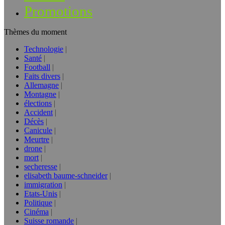
Promotions
Thèmes du moment
Technologie
Santé
Football
Faits divers
Allemagne
Montagne
élections
Accident
Décès
Canicule
Meurtre
drone
mort
secheresse
elisabeth baume-schneider
immigration
Etats-Unis
Politique
Cinéma
Suisse romande