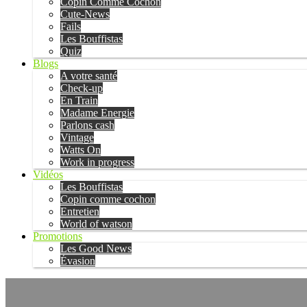
Copin Comme Cochon
Cute-News
Fails
Les Bouffistas
Quiz
Blogs
A votre santé
Check-up
En Train
Madame Energie
Parlons cash
Vintage
Watts On
Work in progress
Vidéos
Les Bouffistas
Copin comme cochon
Entretien
World of watson
Promotions
Les Good News
Évasion