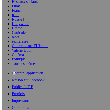
Réseaux sociaux
Films
France
Italie
Russie
Hollywood
Drame
Canicule
mort
secheresse
Guerre contre l'Ukraine
Valérie Dittli
Cinéma
Politique
Tous les thèmes
Obtenir l'application
watson sur Facebook
Publicité / RP
Emplois
Impressum
Conditions