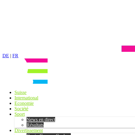
DE
|
FR
Suisse
International
Economie
Société
Sport
News en direct
Résultats
Divertissement