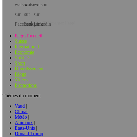
Téléchargez l’app!
Page d'accueil
Suisse
International
Economie
Société
Sport
Divertissement
Blogs
Vidéos
Promotions
Thèmes du moment
Vaud
Climat
Météo
Animaux
Etats-Unis
Donald Trump