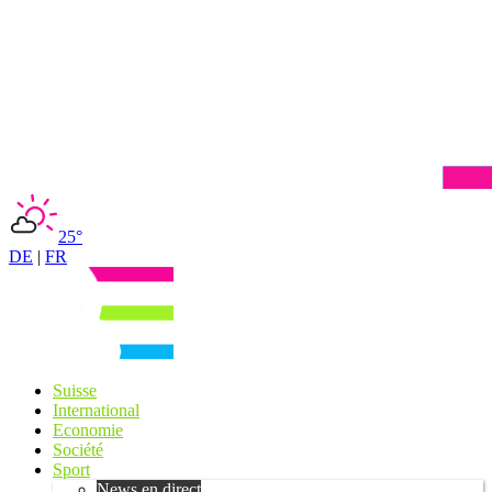
25°
DE
|
FR
Suisse
International
Economie
Société
Sport
News en direct