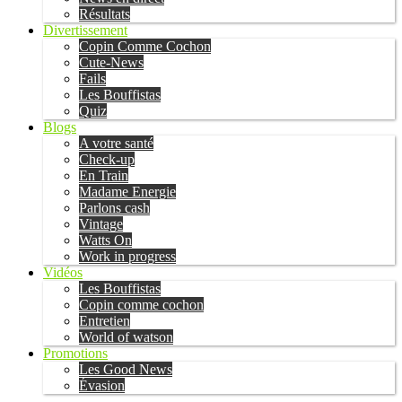
Résultats
Divertissement
Copin Comme Cochon
Cute-News
Fails
Les Bouffistas
Quiz
Blogs
A votre santé
Check-up
En Train
Madame Energie
Parlons cash
Vintage
Watts On
Work in progress
Vidéos
Les Bouffistas
Copin comme cochon
Entretien
World of watson
Promotions
Les Good News
Évasion