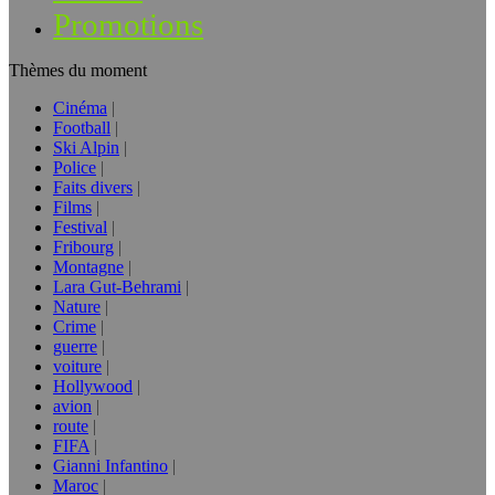
Promotions
Thèmes du moment
Cinéma
Football
Ski Alpin
Police
Faits divers
Films
Festival
Fribourg
Montagne
Lara Gut-Behrami
Nature
Crime
guerre
voiture
Hollywood
avion
route
FIFA
Gianni Infantino
Maroc