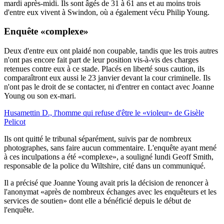
mardi après-midi. Ils sont âgés de 31 à 61 ans et au moins trois
d'entre eux vivent à Swindon, où a également vécu Philip Young.
Enquête «complexe»
Deux d'entre eux ont plaidé non coupable, tandis que les trois autres
n'ont pas encore fait part de leur position vis-à-vis des charges
retenues contre eux à ce stade. Placés en liberté sous caution, ils
comparaîtront eux aussi le 23 janvier devant la cour criminelle. Ils
n'ont pas le droit de se contacter, ni d'entrer en contact avec Joanne
Young ou son ex-mari.
Husamettin D., l'homme qui refuse d'être le «violeur» de Gisèle
Pelicot
Ils ont quitté le tribunal séparément, suivis par de nombreux
photographes, sans faire aucun commentaire. L'enquête ayant mené
à ces inculpations a été «complexe», a souligné lundi Geoff Smith,
responsable de la police du Wiltshire, cité dans un communiqué.
Il a précisé que Joanne Young avait pris la décision de renoncer à
l'anonymat «après de nombreux échanges avec les enquêteurs et les
services de soutien» dont elle a bénéficié depuis le début de
l'enquête.