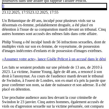
poursuivis dans une affaire qui rappelle l'affaire Pelicot.
0
23.12.2025, 17:55
23.12.2025, 17:55
Un Britannique de 49 ans, inculpé pour plusieurs viols sur sa
désormais ex-femme, préalablement droguée, a été placé en
détention à l'issue de sa comparution mardi devant un tribunal. Cinq
autres hommes sont accusés des mêmes faits dans cette affaire.
Philip Young a été inculpé lundi de 56 infractions sexuelles, dont de
multiples viols sur son ex-femme, de voyeurisme, de possession
d'images indécentes d'enfants et de possession d'images extrêmes.
«Assumez votre acte», lance Gisèle Pelicot à un accusé dans le déni
Les faits se seraient produits sur une période de 13 ans, de 2010 à
2023. La victime, Joanne Young, âgée de 48 ans, a renoncé à son
droit à l'anonymat. Au cours de l'audience mardi devant le tribunal
de Swindon, à l'ouest de Londres, son ex-mari n'a pris la parole que
pour confirmer son nom, sa date de naissance et son adresse. Il a été
placé en détention.
Une prochaine audience aura lieu devant la cour criminelle de
Swindon le 23 janvier. Cinq autres hommes, également accusés de
viols ou d'agression sexuelle sur la victime présumée, ont comparu