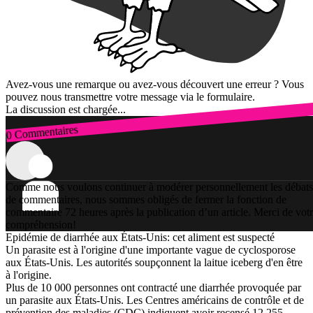
Avez-vous une remarque ou avez-vous découvert une erreur ? Vous
pouvez nous transmettre votre message via le formulaire.
La discussion est chargée...
0 Commentaires
Connexion
Comme nous voulons continuer à modérer personnellement les débats
de commentaires, nous sommes obligés de fermer la fonction de
commentaire 72 heures après la publication d’un article. Merci de vot
compréhension!
Epidémie de diarrhée aux États-Unis: cet aliment est suspecté
Un parasite est à l'origine d'une importante vague de cyclosporose
aux États-Unis. Les autorités soupçonnent la laitue iceberg d'en être
à l'origine.
Plus de 10 000 personnes ont contracté une diarrhée provoquée par
un parasite aux États-Unis. Les Centres américains de contrôle et de
prévention des maladies (CDC) indiquent avoir recensé 12 255