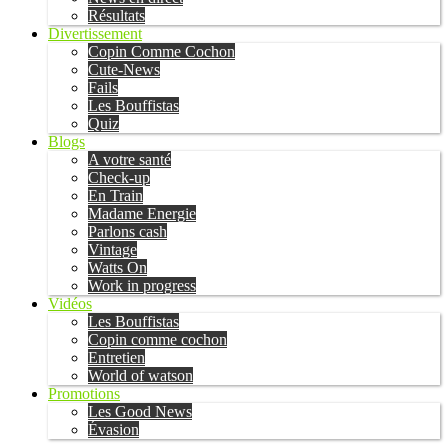
Résultats
Divertissement
Copin Comme Cochon
Cute-News
Fails
Les Bouffistas
Quiz
Blogs
A votre santé
Check-up
En Train
Madame Energie
Parlons cash
Vintage
Watts On
Work in progress
Vidéos
Les Bouffistas
Copin comme cochon
Entretien
World of watson
Promotions
Les Good News
Évasion