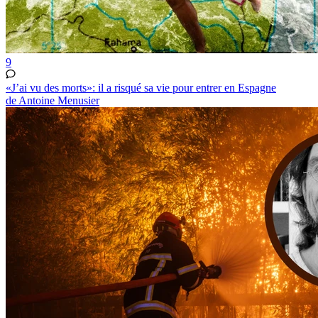
9
«J’ai vu des morts»: il a risqué sa vie pour entrer en Espagne
de Antoine Menusier