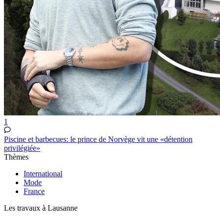
1
Piscine et barbecues: le prince de Norvège vit une «détention
privilégiée»
Thèmes
International
Mode
France
Les travaux à Lausanne