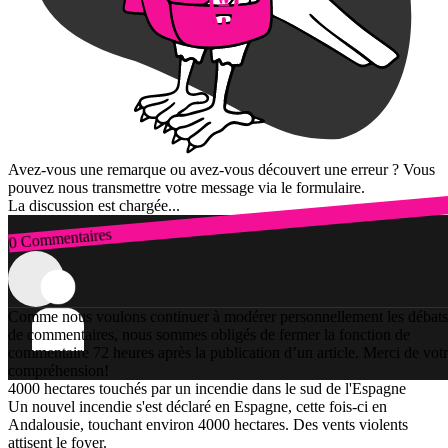
Avez-vous une remarque ou avez-vous découvert une erreur ? Vous
pouvez nous transmettre votre message via le formulaire.
La discussion est chargée...
0 Commentaires
Connexion
Comme nous voulons continuer à modérer personnellement les débats
de commentaires, nous sommes obligés de fermer la fonction de
commentaire 72 heures après la publication d’un article. Merci de vot
compréhension!
4000 hectares touchés par un incendie dans le sud de l'Espagne
Un nouvel incendie s'est déclaré en Espagne, cette fois-ci en
Andalousie, touchant environ 4000 hectares. Des vents violents
attisent le foyer.