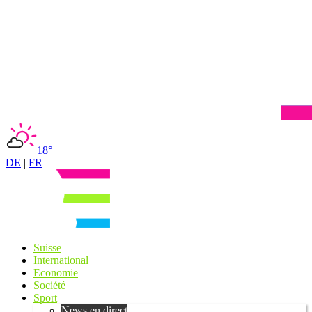
18°
DE
|
FR
Suisse
International
Economie
Société
Sport
News en direct