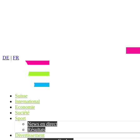
DE
|
FR
Suisse
International
Economie
Société
Sport
News en direct
Résultats
Divertissement