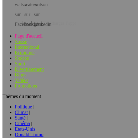
Téléchargez l’app!
Page d'accueil
Suisse
International
Economie
Société
Sport
Divertissement
Blogs
Vidéos
Promotions
Thèmes du moment
Politique
Climat
Santé
Cinéma
Etats-Unis
Donald Trump