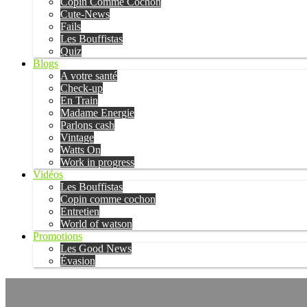
Copin Comme Cochon
Cute-News
Fails
Les Bouffistas
Quiz
Blogs
A votre santé
Check-up
En Train
Madame Energie
Parlons cash
Vintage
Watts On
Work in progress
Vidéos
Les Bouffistas
Copin comme cochon
Entretien
World of watson
Promotions
Les Good News
Évasion