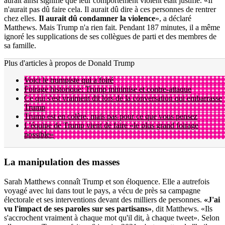
aurait ainsi signifié que leur comportement violent était justifié. «Il
n'aurait pas dû faire cela. Il aurait dû dire à ces personnes de rentrer
chez elles.
Il aurait dû condamner la violence
», a déclaré
Matthews. Mais Trump n'a rien fait. Pendant 187 minutes, il a même
ignoré les supplications de ses collègues de parti et des membres de
sa famille.
Plus d'articles à propos de Donald Trump
Voici le trumpiste qui a foiré
Foirage historique: Trump minimise et contre-attaque
Ce qui s'est vraiment dit lors de la conversation qui embarrasse
Trump
Trump est en colère, mais pas pour ce que vous pensez
L'équipe de Trump vient de faire «le plus grand foirage
possible»
La manipulation des masses
Sarah Matthews connaît Trump et son éloquence. Elle a autrefois
voyagé avec lui dans tout le pays, a vécu de près sa campagne
électorale et ses interventions devant des milliers de personnes.
«J'ai
vu l'impact de ses paroles sur ses partisans»
, dit Matthews. «Ils
s'accrochent vraiment à chaque mot qu'il dit, à chaque tweet». Selon