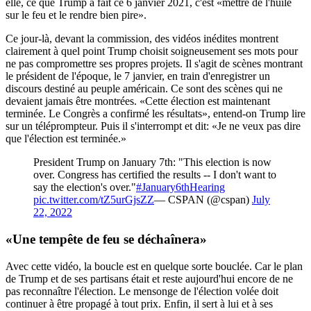
elle, ce que Trump a fait ce 6 janvier 2021, c'est «mettre de l'huile
sur le feu et le rendre bien pire».
Ce jour-là, devant la commission, des vidéos inédites montrent
clairement à quel point Trump choisit soigneusement ses mots pour
ne pas compromettre ses propres projets. Il s'agit de scènes montrant
le président de l'époque, le 7 janvier, en train d'enregistrer un
discours destiné au peuple américain. Ce sont des scènes qui ne
devaient jamais être montrées. «Cette élection est maintenant
terminée. Le Congrès a confirmé les résultats», entend-on Trump lire
sur un téléprompteur. Puis il s'interrompt et dit: «Je ne veux pas dire
que l'élection est terminée.»
President Trump on January 7th: "This election is now
over. Congress has certified the results -- I don't want to
say the election's over."
#January6thHearing
pic.twitter.com/tZ5urGjsZZ
— CSPAN (@cspan)
July
22, 2022
«Une tempête de feu se déchaînera»
Avec cette vidéo, la boucle est en quelque sorte bouclée. Car le plan
de Trump et de ses partisans était et reste aujourd'hui encore de ne
pas reconnaître l'élection. Le mensonge de l'élection volée doit
continuer à être propagé à tout prix. Enfin, il sert à lui et à ses