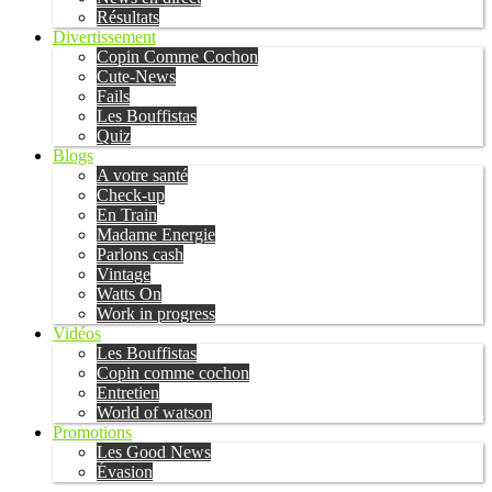
Résultats
Divertissement
Copin Comme Cochon
Cute-News
Fails
Les Bouffistas
Quiz
Blogs
A votre santé
Check-up
En Train
Madame Energie
Parlons cash
Vintage
Watts On
Work in progress
Vidéos
Les Bouffistas
Copin comme cochon
Entretien
World of watson
Promotions
Les Good News
Évasion