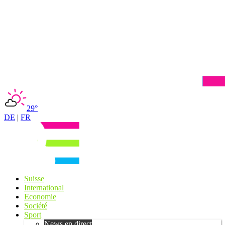
29°
DE
|
FR
Suisse
International
Economie
Société
Sport
News en direct