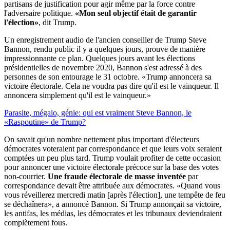
partisans de justification pour agir même par la force contre
l'adversaire politique.
«Mon seul objectif était de garantir
l'élection»
, dit Trump.
Un enregistrement audio de l'ancien conseiller de Trump Steve
Bannon, rendu public il y a quelques jours, prouve de manière
impressionnante ce plan. Quelques jours avant les élections
présidentielles de novembre 2020, Bannon s'est adressé à des
personnes de son entourage le 31 octobre. «Trump annoncera sa
victoire électorale. Cela ne voudra pas dire qu'il est le vainqueur. Il
annoncera simplement qu'il est le vainqueur.»
Parasite, mégalo, génie: qui est vraiment Steve Bannon, le
«Raspoutine» de Trump?
On savait qu'un nombre nettement plus important d'électeurs
démocrates voteraient par correspondance et que leurs voix seraient
comptées un peu plus tard. Trump voulait profiter de cette occasion
pour annoncer une victoire électorale précoce sur la base des votes
non-courrier.
Une fraude électorale de masse inventée
par
correspondance devait être attribuée aux démocrates. «Quand vous
vous réveillerez mercredi matin [après l'élection], une tempête de feu
se déchaînera», a annoncé Bannon. Si Trump annonçait sa victoire,
les antifas, les médias, les démocrates et les tribunaux deviendraient
complètement fous.