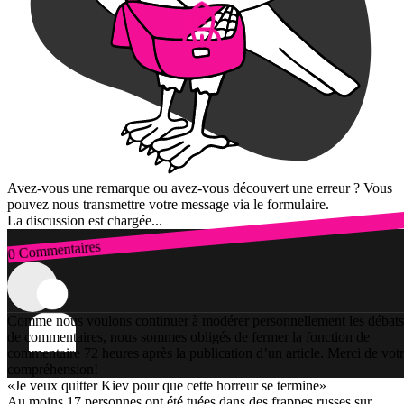
Avez-vous une remarque ou avez-vous découvert une erreur ? Vous
pouvez nous transmettre votre message via le formulaire.
La discussion est chargée...
0 Commentaires
Connexion
Comme nous voulons continuer à modérer personnellement les débats
de commentaires, nous sommes obligés de fermer la fonction de
commentaire 72 heures après la publication d’un article. Merci de vot
compréhension!
«Je veux quitter Kiev pour que cette horreur se termine»
Au moins 17 personnes ont été tuées dans des frappes russes sur