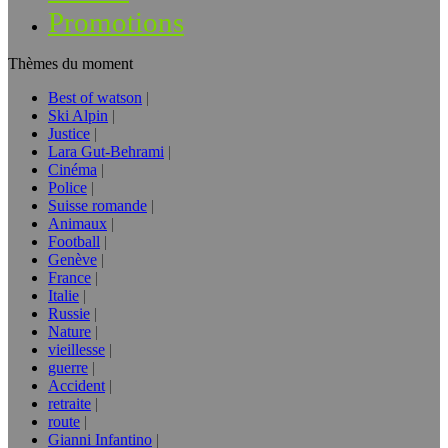
Promotions
Thèmes du moment
Best of watson
Ski Alpin
Justice
Lara Gut-Behrami
Cinéma
Police
Suisse romande
Animaux
Football
Genève
France
Italie
Russie
Nature
vieillesse
guerre
Accident
retraite
route
Gianni Infantino