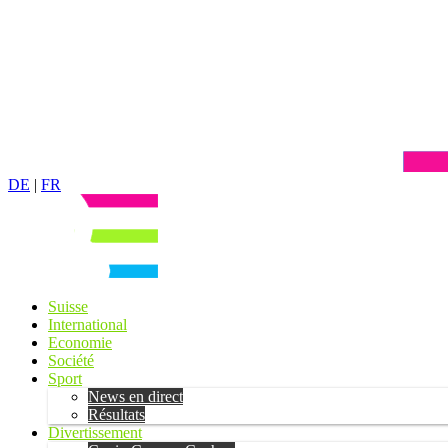
DE
|
FR
Suisse
International
Economie
Société
Sport
News en direct
Résultats
Divertissement