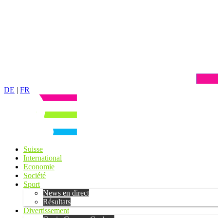
DE
|
FR
Suisse
International
Economie
Société
Sport
News en direct
Résultats
Divertissement