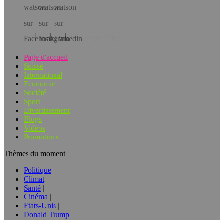
Téléchargez l’app!
Page d'accueil
Suisse
International
Economie
Société
Sport
Divertissement
Blogs
Vidéos
Promotions
Thèmes du moment
Politique
Climat
Santé
Cinéma
Etats-Unis
Donald Trump