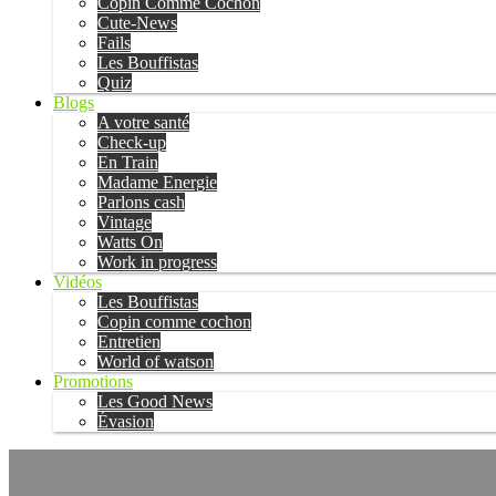
Copin Comme Cochon
Cute-News
Fails
Les Bouffistas
Quiz
Blogs
A votre santé
Check-up
En Train
Madame Energie
Parlons cash
Vintage
Watts On
Work in progress
Vidéos
Les Bouffistas
Copin comme cochon
Entretien
World of watson
Promotions
Les Good News
Évasion