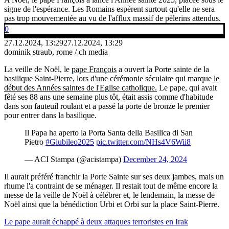
signe de l'espérance. Les Romains espèrent surtout qu'elle ne sera
pas trop mouvementée au vu de l'afflux massif de pèlerins attendus.
0
27.12.2024, 13:29
27.12.2024, 13:29
dominik straub, rome / ch media
La veille de Noël, le
pape François
a ouvert la Porte sainte de la
basilique Saint-Pierre, lors d'une cérémonie séculaire qui marque
le
début des Années saintes de l'Eglise catholique.
Le pape, qui avait
fêté ses 88 ans une semaine plus tôt, était assis comme d'habitude
dans son fauteuil roulant et a passé la porte de bronze le premier
pour entrer dans la basilique.
Il Papa ha aperto la Porta Santa della Basilica di San
Pietro
#Giubileo2025
pic.twitter.com/NHs4V6Wii8
— ACI Stampa (@acistampa)
December 24, 2024
Il aurait préféré franchir la Porte Sainte sur ses deux jambes, mais un
rhume l'a contraint de se ménager. Il restait tout de même encore la
messe de la veille de Noël à célébrer et, le lendemain, la messe de
Noël ainsi que la bénédiction Urbi et Orbi sur la place Saint-Pierre.
Le pape aurait échappé à deux attaques terroristes en Irak