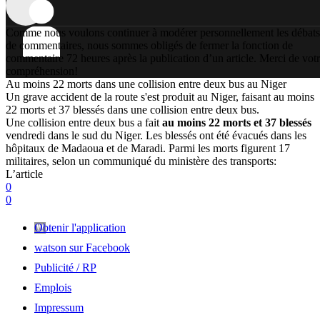
Comme nous voulons continuer à modérer personnellement les débats
de commentaires, nous sommes obligés de fermer la fonction de
commentaire 72 heures après la publication d’un article. Merci de vot
compréhension!
Au moins 22 morts dans une collision entre deux bus au Niger
Un grave accident de la route s'est produit au Niger, faisant au moins
22 morts et 37 blessés dans une collision entre deux bus.
Une collision entre deux bus a fait
au moins 22 morts et 37 blessés
vendredi dans le sud du Niger. Les blessés ont été évacués dans les
hôpitaux de Madaoua et de Maradi. Parmi les morts figurent 17
militaires, selon un communiqué du ministère des transports:
L’article
0
0
Obtenir l'application
watson sur Facebook
Publicité / RP
Emplois
Impressum