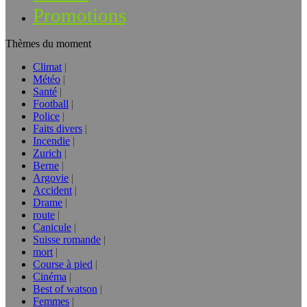
Promotions
Thèmes du moment
Climat
Météo
Santé
Football
Police
Faits divers
Incendie
Zurich
Berne
Argovie
Accident
Drame
route
Canicule
Suisse romande
mort
Course à pied
Cinéma
Best of watson
Femmes