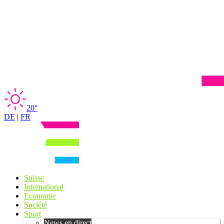
20°
DE
|
FR
Suisse
International
Economie
Société
Sport
News en direct