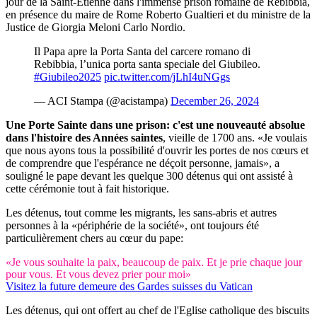
jour de la Saint-Etienne dans l'immense prison romaine de Rebibbia,
en présence du maire de Rome Roberto Gualtieri et du ministre de la
Justice de Giorgia Meloni Carlo Nordio.
Il Papa apre la Porta Santa del carcere romano di
Rebibbia, l’unica porta santa speciale del Giubileo.
#Giubileo2025
pic.twitter.com/jLhI4uNGgs
— ACI Stampa (@acistampa)
December 26, 2024
Une Porte Sainte dans une prison: c'est une nouveauté absolue
dans l'histoire des Années saintes
, vieille de 1700 ans. «Je voulais
que nous ayons tous la possibilité d'ouvrir les portes de nos cœurs et
de comprendre que l'espérance ne déçoit personne, jamais», a
souligné le pape devant les quelque 300 détenus qui ont assisté à
cette cérémonie tout à fait historique.
Les détenus, tout comme les migrants, les sans-abris et autres
personnes à la «périphérie de la société», ont toujours été
particulièrement chers au cœur du pape:
«Je vous souhaite la paix, beaucoup de paix. Et je prie chaque jour
pour vous. Et vous devez prier pour moi»
Visitez la future demeure des Gardes suisses du Vatican​
Les détenus, qui ont offert au chef de l'Eglise catholique des biscuits