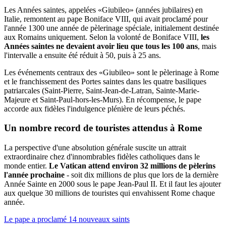
Les Années saintes, appelées «Giubileo» (années jubilaires) en
Italie, remontent au pape Boniface VIII, qui avait proclamé pour
l'année 1300 une année de pèlerinage spéciale, initialement destinée
aux Romains uniquement. Selon la volonté de Boniface VIII,
les
Années saintes ne devaient avoir lieu que tous les 100 ans
, mais
l'intervalle a ensuite été réduit à 50, puis à 25 ans.
Les événements centraux des «Giubileo» sont le pèlerinage à Rome
et le franchissement des Portes saintes dans les quatre basiliques
patriarcales (Saint-Pierre, Saint-Jean-de-Latran, Sainte-Marie-
Majeure et Saint-Paul-hors-les-Murs). En récompense, le pape
accorde aux fidèles l'indulgence plénière de leurs péchés.
Un nombre record de touristes attendus à Rome
La perspective d'une absolution générale suscite un attrait
extraordinaire chez d'innombrables fidèles catholiques dans le
monde entier.
Le Vatican attend environ 32 millions de pèlerins
l'année prochaine
- soit dix millions de plus que lors de la dernière
Année Sainte en 2000 sous le pape Jean-Paul II. Et il faut les ajouter
aux quelque 30 millions de touristes qui envahissent Rome chaque
année.
Le pape a proclamé 14 nouveaux saints