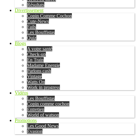
Résultats
Divertissement
Copin Comme Cochon
Cute-News
Fails
Les Bouffistas
Quiz
Blogs
A votre santé
Check-up
En Train
Madame Energie
Parlons cash
Vintage
Watts On
Work in progress
Vidéos
Les Bouffistas
Copin comme cochon
Entretien
World of watson
Promotions
Les Good News
Évasion