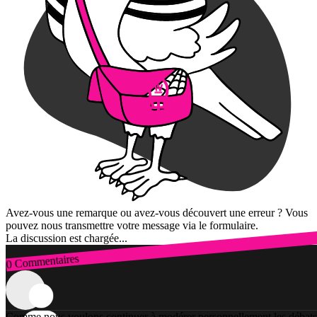
Avez-vous une remarque ou avez-vous découvert une erreur ? Vous
pouvez nous transmettre votre message via le formulaire.
La discussion est chargée...
0 Commentaires
Connexion
Comme nous voulons continuer à modérer personnellement les débats