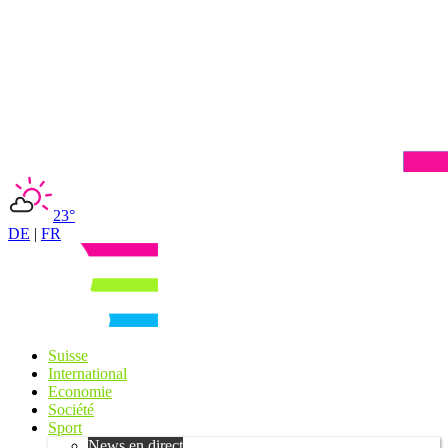
23°
DE
|
FR
Suisse
International
Economie
Société
Sport
News en direct