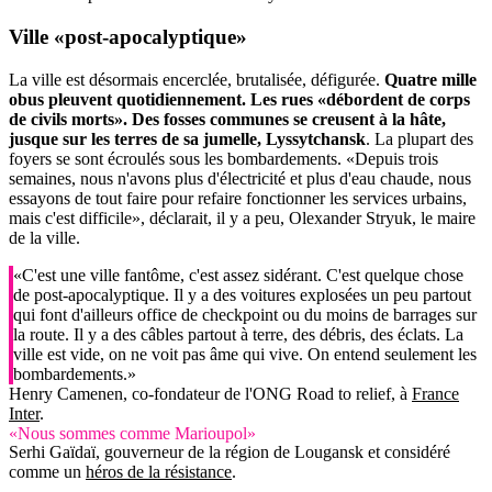
Ville «post-apocalyptique»
La ville est désormais encerclée, brutalisée, défigurée.
Quatre mille
obus pleuvent quotidiennement. Les rues «débordent de corps
de civils morts». Des fosses communes se creusent à la hâte,
jusque sur les terres de sa jumelle, Lyssytchansk
. La plupart des
foyers se sont écroulés sous les bombardements. «Depuis trois
semaines, nous n'avons plus d'électricité et plus d'eau chaude, nous
essayons de tout faire pour refaire fonctionner les services urbains,
mais c'est difficile», déclarait, il y a peu, Olexander Stryuk, le maire
de la ville.
«C'est une ville fantôme, c'est assez sidérant. C'est quelque chose
de post-apocalyptique. Il y a des voitures explosées un peu partout
qui font d'ailleurs office de checkpoint ou du moins de barrages sur
la route. Il y a des câbles partout à terre, des débris, des éclats. La
ville est vide, on ne voit pas âme qui vive. On entend seulement les
bombardements.»
Henry Camenen, co-fondateur de l'ONG Road to relief, à
France
Inter
.
«Nous sommes comme Marioupol»
Serhi Gaïdaï, gouverneur de la région de Lougansk et considéré
comme un
héros de la résistance
.