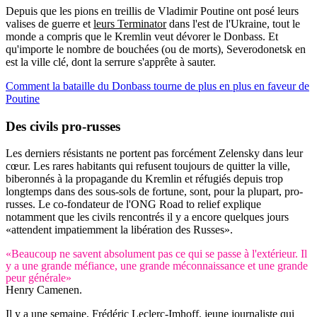
Depuis que les pions en treillis de Vladimir Poutine ont posé leurs
valises de guerre et
leurs Terminator
dans l'est de l'Ukraine, tout le
monde a compris que le Kremlin veut dévorer le Donbass. Et
qu'importe le nombre de bouchées (ou de morts), Severodonetsk en
est la ville clé, dont la serrure s'apprête à sauter.
Comment la bataille du Donbass tourne de plus en plus en faveur de
Poutine
Des civils pro-russes
Les derniers résistants ne portent pas forcément Zelensky dans leur
cœur. Les rares habitants qui refusent toujours de quitter la ville,
biberonnés à la propagande du Kremlin et réfugiés depuis trop
longtemps dans des sous-sols de fortune, sont, pour la plupart, pro-
russes. Le co-fondateur de l'ONG Road to relief explique
notamment que les civils rencontrés il y a encore quelques jours
«attendent impatiemment la libération des Russes».
«Beaucoup ne savent absolument pas ce qui se passe à l'extérieur. Il
y a une grande méfiance, une grande méconnaissance et une grande
peur générale»
Henry Camenen.
Il y a une semaine, Frédéric Leclerc-Imhoff, jeune journaliste qui