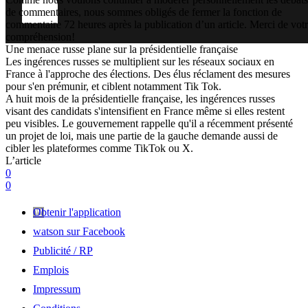
de commentaires, nous sommes obligés de fermer la fonction de
commentaire 72 heures après la publication d’un article. Merci de vot
compréhension!
Une menace russe plane sur la présidentielle française
Les ingérences russes se multiplient sur les réseaux sociaux en
France à l'approche des élections. Des élus réclament des mesures
pour s'en prémunir, et ciblent notamment Tik Tok.
A huit mois de la présidentielle française, les ingérences russes
visant des candidats s'intensifient en France même si elles restent
peu visibles. Le gouvernement rappelle qu'il a récemment présenté
un projet de loi, mais une partie de la gauche demande aussi de
cibler les plateformes comme TikTok ou X.
L’article
0
0
Obtenir l'application
watson sur Facebook
Publicité / RP
Emplois
Impressum