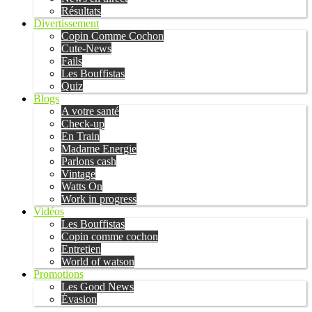
Résultats
Divertissement
Copin Comme Cochon
Cute-News
Fails
Les Bouffistas
Quiz
Blogs
A votre santé
Check-up
En Train
Madame Energie
Parlons cash
Vintage
Watts On
Work in progress
Vidéos
Les Bouffistas
Copin comme cochon
Entretien
World of watson
Promotions
Les Good News
Évasion