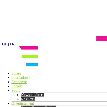
DE
|
FR
Suisse
International
Economie
Société
Sport
News en direct
Résultats
Divertissement