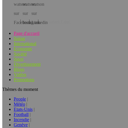
Téléchargez l’app!
Page d'accueil
Suisse
International
Economie
Société
Sport
Divertissement
Blogs
Vidéos
Promotions
Thèmes du moment
People
Météo
Etats-Unis
Football
Incendie
Genève