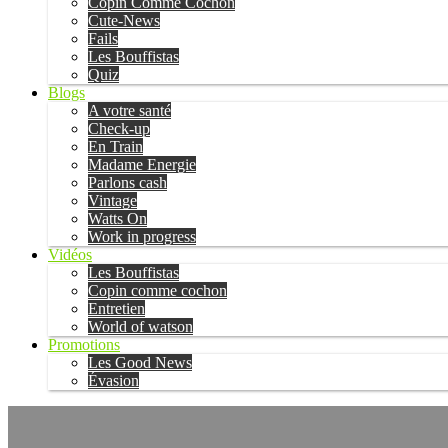
Copin Comme Cochon
Cute-News
Fails
Les Bouffistas
Quiz
Blogs
A votre santé
Check-up
En Train
Madame Energie
Parlons cash
Vintage
Watts On
Work in progress
Vidéos
Les Bouffistas
Copin comme cochon
Entretien
World of watson
Promotions
Les Good News
Évasion