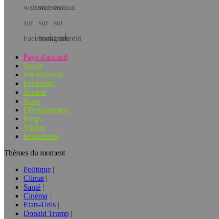
Téléchargez l’app!
Page d'accueil
Suisse
International
Economie
Société
Sport
Divertissement
Blogs
Vidéos
Promotions
Thèmes du moment
Politique
Climat
Santé
Cinéma
Etats-Unis
Donald Trump