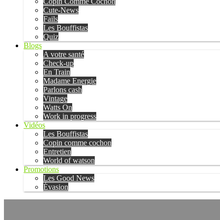
Copin Comme Cochon
Cute-News
Fails
Les Bouffistas
Quiz
Blogs
A votre santé
Check-up
En Train
Madame Energie
Parlons cash
Vintage
Watts On
Work in progress
Vidéos
Les Bouffistas
Copin comme cochon
Entretien
World of watson
Promotions
Les Good News
Évasion