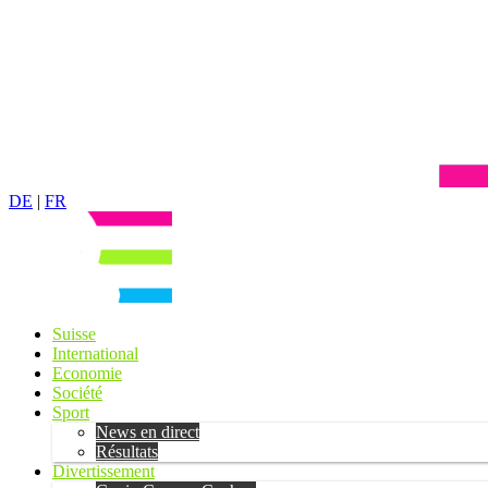
DE
|
FR
Suisse
International
Economie
Société
Sport
News en direct
Résultats
Divertissement