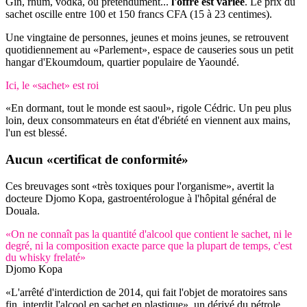
Gin, rhum, vodka, ou prétendument...
l'offre est variée
. Le prix du
sachet oscille entre 100 et 150 francs CFA (15 à 23 centimes).
Une vingtaine de personnes, jeunes et moins jeunes, se retrouvent
quotidiennement au «Parlement», espace de causeries sous un petit
hangar d'Ekoumdoum, quartier populaire de Yaoundé.
Ici, le «sachet» est roi
«En dormant, tout le monde est saoul», rigole Cédric. Un peu plus
loin, deux consommateurs en état d'ébriété en viennent aux mains,
l'un est blessé.
Aucun «certificat de conformité»
Ces breuvages sont «très toxiques pour l'organisme», avertit la
docteure Djomo Kopa, gastroentérologue à l'hôpital général de
Douala.
«On ne connaît pas la quantité d'alcool que contient le sachet, ni le
degré, ni la composition exacte parce que la plupart de temps, c'est
du whisky frelaté»
Djomo Kopa
«L'arrêté d'interdiction de 2014, qui fait l'objet de moratoires sans
fin, interdit l'alcool en sachet en plastique», un dérivé du pétrole,