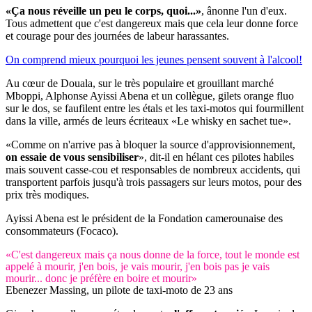
«Ça nous réveille un peu le corps, quoi...»
, ânonne l'un d'eux.
Tous admettent que c'est dangereux mais que cela leur donne force
et courage pour des journées de labeur harassantes.
On comprend mieux pourquoi les jeunes pensent souvent à l'alcool!
Au cœur de Douala, sur le très populaire et grouillant marché
Mboppi, Alphonse Ayissi Abena et un collègue, gilets orange fluo
sur le dos, se faufilent entre les étals et les taxi-motos qui fourmillent
dans la ville, armés de leurs écriteaux «Le whisky en sachet tue».
«Comme on n'arrive pas à bloquer la source d'approvisionnement,
on essaie de vous sensibiliser
», dit-il en hélant ces pilotes habiles
mais souvent casse-cou et responsables de nombreux accidents, qui
transportent parfois jusqu'à trois passagers sur leurs motos, pour des
prix très modiques.
Ayissi Abena est le président de la Fondation camerounaise des
consommateurs (Focaco).
«C'est dangereux mais ça nous donne de la force, tout le monde est
appelé à mourir, j'en bois, je vais mourir, j'en bois pas je vais
mourir... donc je préfère en boire et mourir»
Ebenezer Massing, un pilote de taxi-moto de 23 ans