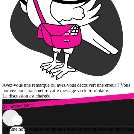
Avez-vous une remarque ou avez-vous découvert une erreur ? Vous
pouvez nous transmettre votre message via le formulaire.
La discussion est chargée...
0 Commentaires
Connexion
Comme nous voulons continuer à modérer personnellement les débats