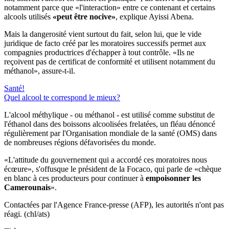
notamment parce que «l'interaction» entre ce contenant et certains
alcools utilisés
«peut être nocive»
, explique Ayissi Abena.
Mais la dangerosité vient surtout du fait, selon lui, que le vide
juridique de facto créé par les moratoires successifs permet aux
compagnies productrices d'échapper à tout contrôle. «Ils ne
reçoivent pas de certificat de conformité et utilisent notamment du
méthanol», assure-t-il.
Santé!
Quel alcool te correspond le mieux?
L'alcool méthylique - ou méthanol - est utilisé comme substitut de
l'éthanol dans des boissons alcoolisées frelatées, un fléau dénoncé
régulièrement par l'Organisation mondiale de la santé (OMS) dans
de nombreuses régions défavorisées du monde.
«L'attitude du gouvernement qui a accordé ces moratoires nous
écœure», s'offusque le président de la Focaco, qui parle de «chèque
en blanc à ces producteurs pour continuer à
empoisonner les
Camerounais
».
Contactées par l'Agence France-presse (AFP), les autorités n'ont pas
réagi. (chl/ats)