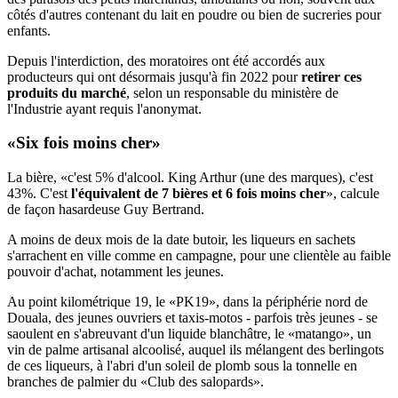
côtés d'autres contenant du lait en poudre ou bien de sucreries pour
enfants.
Depuis l'interdiction, des moratoires ont été accordés aux
producteurs qui ont désormais jusqu'à fin 2022 pour
retirer ces
produits du marché
, selon un responsable du ministère de
l'Industrie ayant requis l'anonymat.
«Six fois moins cher»
La bière, «c'est 5% d'alcool. King Arthur (une des marques), c'est
43%. C'est
l'équivalent de 7 bières et 6 fois moins cher
», calcule
de façon hasardeuse Guy Bertrand.
A moins de deux mois de la date butoir, les liqueurs en sachets
s'arrachent en ville comme en campagne, pour une clientèle au faible
pouvoir d'achat, notamment les jeunes.
Au point kilométrique 19, le «PK19», dans la périphérie nord de
Douala, des jeunes ouvriers et taxis-motos - parfois très jeunes - se
saoulent en s'abreuvant d'un liquide blanchâtre, le «matango», un
vin de palme artisanal alcoolisé, auquel ils mélangent des berlingots
de ces liqueurs, à l'abri d'un soleil de plomb sous la tonnelle en
branches de palmier du «Club des salopards».