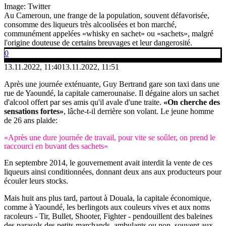
Image: Twitter
Au Cameroun, une frange de la population, souvent défavorisée,
consomme des liqueurs très alcoolisées et bon marché,
communément appelées «whisky en sachet» ou «sachets», malgré
l'origine douteuse de certains breuvages et leur dangerosité.
0
13.11.2022, 11:40
13.11.2022, 11:51
Après une journée exténuante, Guy Bertrand gare son taxi dans une
rue de Yaoundé, la capitale camerounaise. Il dégaine alors un sachet
d'alcool offert par ses amis qu'il avale d'une traite.
«On cherche des
sensations fortes»
, lâche-t-il derrière son volant. Le jeune homme
de 26 ans plaide:
«Après une dure journée de travail, pour vite se soûler, on prend le
raccourci en buvant des sachets»
En septembre 2014, le gouvernement avait interdit la vente de ces
liqueurs ainsi conditionnées, donnant deux ans aux producteurs pour
écouler leurs stocks.
Mais huit ans plus tard, partout à Douala, la capitale économique,
comme à Yaoundé, les berlingots aux couleurs vives et aux noms
racoleurs - Tir, Bullet, Shooter, Fighter - pendouillent des baleines
des parasols des petits marchands, ambulants ou non, souvent aux