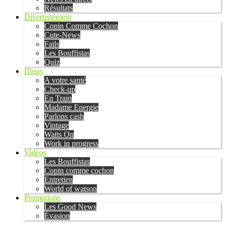
Résultats
Divertissement
Copin Comme Cochon
Cute-News
Fails
Les Bouffistas
Quiz
Blogs
A votre santé
Check-up
En Train
Madame Energie
Parlons cash
Vintage
Watts On
Work in progress
Vidéos
Les Bouffistas
Copin comme cochon
Entretien
World of watson
Promotions
Les Good News
Évasion