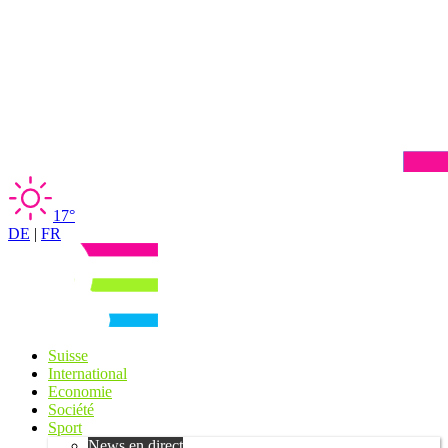
17°
DE
|
FR
Suisse
International
Economie
Société
Sport
News en direct