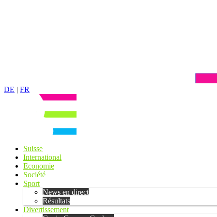
DE
|
FR
Suisse
International
Economie
Société
Sport
News en direct
Résultats
Divertissement