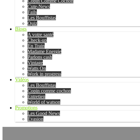
Copin Comme Cochon
Cute-News
Fails
Les Bouffistas
Quiz
Blogs
A votre santé
Check-up
En Train
Madame Energie
Parlons cash
Vintage
Watts On
Work in progress
Vidéos
Les Bouffistas
Copin comme cochon
Entretien
World of watson
Promotions
Les Good News
Évasion