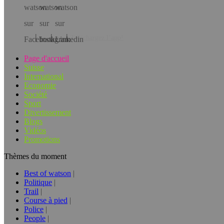
Téléchargez l’app!
Page d'accueil
Suisse
International
Economie
Société
Sport
Divertissement
Blogs
Vidéos
Promotions
Thèmes du moment
Best of watson
Politique
Trail
Course à pied
Police
People