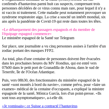
confirmés d'hantavirus parmi huit cas suspects, comprenant trois
personnes décédées de ce virus connu mais rare, pour lequel il n'y a
ni vaccin ni traitement. Cette maladie peut notamment provoquer un
syndrome respiratoire aigu. La crise a suscité un intérêt mondial, six
ans après la pandémie de Covid-19 qui reste dans toutes les têtes.
«Le débarquement des passagers espagnols et du membre de
l'équipage espagnol commence»
Le ministère espagnol de la Santé sur Telegram
Sur place, une journaliste a vu cinq personnes assises à l'arrière d'un
zodiac portant des masques FFP2.
Au total, plus d'une centaine de personnes doivent être évacuées
dans les prochaines heures du MV Hondius, qui est entré vers
07h00 dans le petit port de Granadilla de Abona, dans le sud de
Tenerife, île de l'Océan Atlantique.
Puis, vers 08h30, des fonctionnaires du ministère espagnol de la
santé «sont montés à bord du navire», comme prévu, pour «faire un
examen» médical de la centaine d'occupants, a expliqué la ministre
espagnole de la santé, Mónica García, lors d'un point-presse. «Ils
sont tous asymptomatiques», a-t-elle dit.
«Je vomissais»: ce Suisse a contracté l’hantavirus