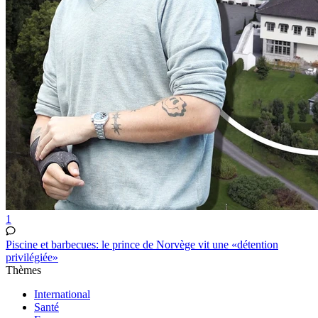
1
Piscine et barbecues: le prince de Norvège vit une «détention
privilégiée»
Thèmes
International
Santé