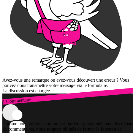
Avez-vous une remarque ou avez-vous découvert une erreur ? Vous
pouvez nous transmettre votre message via le formulaire.
La discussion est chargée...
1 Commentaire
Connexion
Comme nous voulons continuer à modérer personnellement les débats
de commentaires, nous sommes obligés de fermer la fonction de