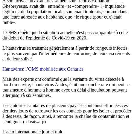
A son arrivée aux Canaries samedi soir, Tedros Adhanom
Ghebreyesus, avait dit «entendre» et «comprendre» l'«inquiétude
légitime» de la population locale, soutenant toutefois, comme dans
une lettre adressée aux habitants, que «le risque (pour eux) était
faible».
L'OMS répète que la situation actuelle n'est pas comparable à celle
du début de l'épidémie de Covid-19 en 2020.
L'hantavirus se transmet généralement à partir de rongeurs infectés,
le plus souvent par l'intermédiaire de leur urine, de leurs excréments
et de leur salive.
Hantavirus: l’OMS mobilisée aux Canaries
Mais des experts ont confirmé que la variante du virus détectée à
bord du navire, l'hantavirus Andes, était une souche rare qui peut se
transmettre d'homme à homme avec un délai d'incubation pouvant
aller jusqu'à six semaines.
Les autorités sanitaires de plusieurs pays se sont ainsi efforcées ces
derniers jours de retrouver les cas contacts pour les isoler et procéder
à des tests, de façon, ainsi, à remonter la chaîne de contamination et
l'endiguer. (sda/ats/afp)
L'actu internationale jour et nuit