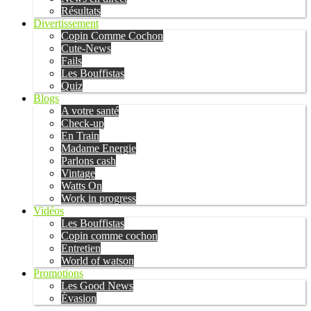
Résultats
Divertissement
Copin Comme Cochon
Cute-News
Fails
Les Bouffistas
Quiz
Blogs
A votre santé
Check-up
En Train
Madame Energie
Parlons cash
Vintage
Watts On
Work in progress
Vidéos
Les Bouffistas
Copin comme cochon
Entretien
World of watson
Promotions
Les Good News
Évasion