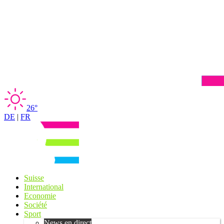
26°
DE
|
FR
Suisse
International
Economie
Société
Sport
News en direct