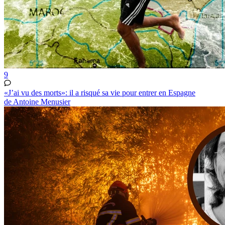
9
«J’ai vu des morts»: il a risqué sa vie pour entrer en Espagne
de Antoine Menusier