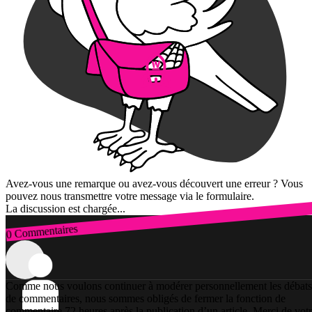
Avez-vous une remarque ou avez-vous découvert une erreur ? Vous
pouvez nous transmettre votre message via le formulaire.
La discussion est chargée...
0 Commentaires
Connexion
Comme nous voulons continuer à modérer personnellement les débats
de commentaires, nous sommes obligés de fermer la fonction de
commentaire 72 heures après la publication d’un article. Merci de vot