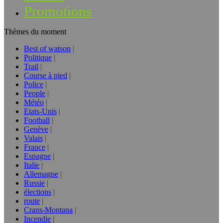
Promotions
Thèmes du moment
Best of watson
Politique
Trail
Course à pied
Police
People
Météo
Etats-Unis
Football
Genève
Valais
France
Espagne
Italie
Allemagne
Russie
élections
route
Crans-Montana
Incendie