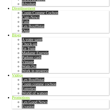
Résultats
Divertissement
Copin Comme Cochon
Cute-News
Fails
Les Bouffistas
Quiz
Blogs
A votre santé
Check-up
En Train
Madame Energie
Parlons cash
Vintage
Watts On
Work in progress
Vidéos
Les Bouffistas
Copin comme cochon
Entretien
World of watson
Promotions
Les Good News
Évasion