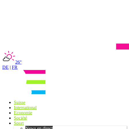
26°
DE
|
FR
Suisse
International
Economie
Société
Sport
News en direct