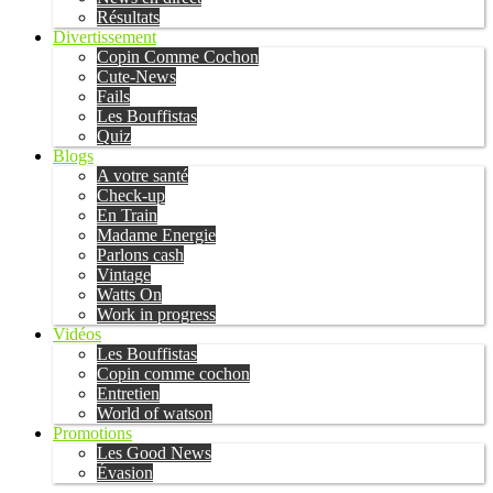
Résultats
Divertissement
Copin Comme Cochon
Cute-News
Fails
Les Bouffistas
Quiz
Blogs
A votre santé
Check-up
En Train
Madame Energie
Parlons cash
Vintage
Watts On
Work in progress
Vidéos
Les Bouffistas
Copin comme cochon
Entretien
World of watson
Promotions
Les Good News
Évasion