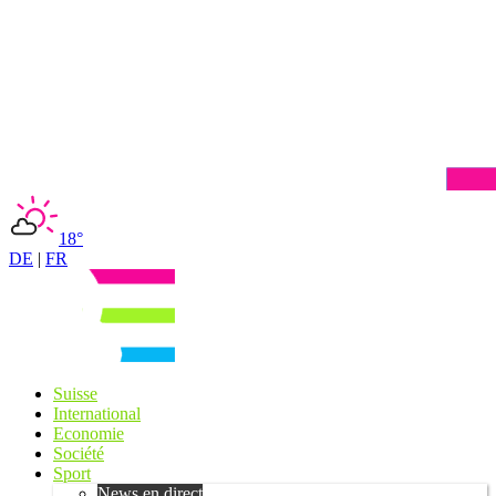
18°
DE
|
FR
Suisse
International
Economie
Société
Sport
News en direct