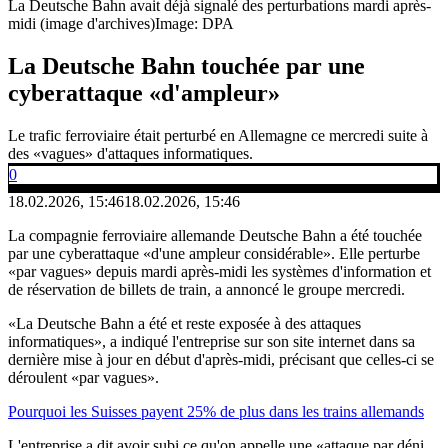
La Deutsche Bahn avait déjà signalé des perturbations mardi après-
midi (image d'archives)
Image: DPA
La Deutsche Bahn touchée par une
cyberattaque «d'ampleur»
Le trafic ferroviaire était perturbé en Allemagne ce mercredi suite à
des «vagues» d'attaques informatiques.
0
18.02.2026, 15:46
18.02.2026, 15:46
La compagnie ferroviaire allemande Deutsche Bahn a été touchée
par une cyberattaque «d'une ampleur considérable». Elle perturbe
«par vagues» depuis mardi après-midi les systèmes d'information et
de réservation de billets de train, a annoncé le groupe mercredi.
«La Deutsche Bahn a été et reste exposée à des attaques
informatiques», a indiqué l'entreprise sur son site internet dans sa
dernière mise à jour en début d'après-midi, précisant que celles-ci se
déroulent «par vagues».
Pourquoi les Suisses payent 25% de plus dans les trains allemands
L'entreprise a dit avoir subi ce qu'on appelle une «attaque par déni