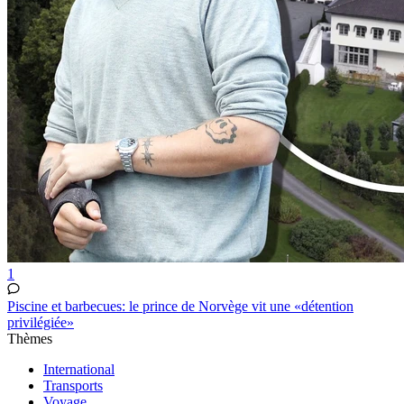
1
Piscine et barbecues: le prince de Norvège vit une «détention
privilégiée»
Thèmes
International
Transports
Voyage