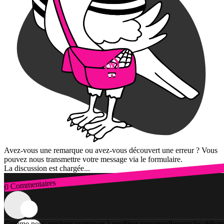
Avez-vous une remarque ou avez-vous découvert une erreur ? Vous
pouvez nous transmettre votre message via le formulaire.
La discussion est chargée...
0 Commentaires
Connexion
Comme nous voulons continuer à modérer personnellement les débats