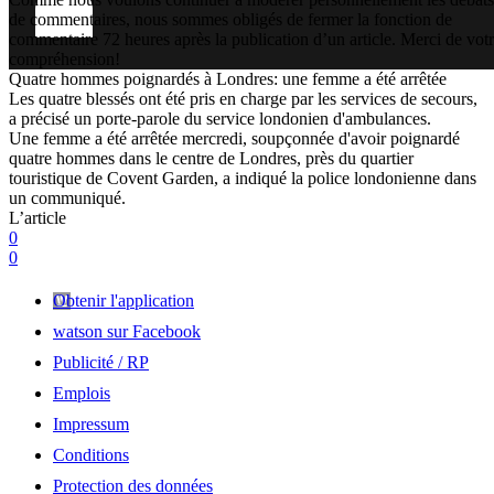
de commentaires, nous sommes obligés de fermer la fonction de
commentaire 72 heures après la publication d’un article. Merci de vot
compréhension!
Quatre hommes poignardés à Londres: une femme a été arrêtée
Les quatre blessés ont été pris en charge par les services de secours,
a précisé un porte-parole du service londonien d'ambulances.
Une femme a été arrêtée mercredi, soupçonnée d'avoir poignardé
quatre hommes dans le centre de Londres, près du quartier
touristique de Covent Garden, a indiqué la police londonienne dans
un communiqué.
L’article
0
0
Obtenir l'application
watson sur Facebook
Publicité / RP
Emplois
Impressum
Conditions
Protection des données