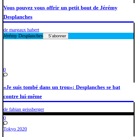
Vous pouvez vous offrir un petit bout de Jérémy
Desplanches
de margaux habert
Jérémy Desplanches
S’abonner
0
«Je suis tombé dans un trou»: Desplanches se bat
contre lui-même
de fabian geissberger
0
Tokyo 2020