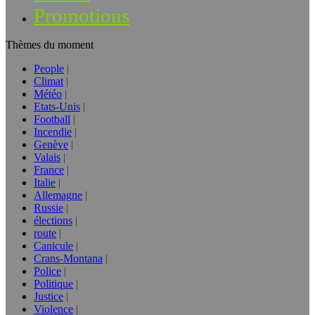
Promotions
Thèmes du moment
People
Climat
Météo
Etats-Unis
Football
Incendie
Genève
Valais
France
Italie
Allemagne
Russie
élections
route
Canicule
Crans-Montana
Police
Politique
Justice
Violence