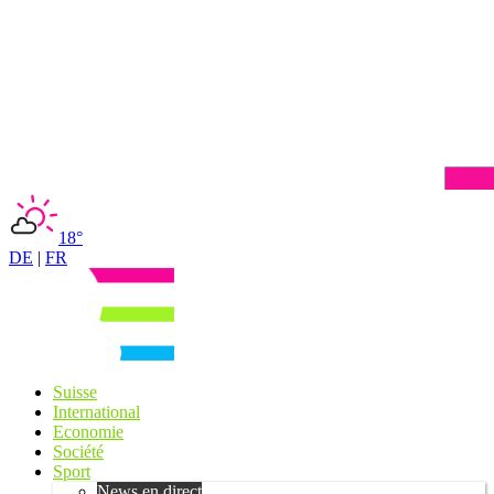
18°
DE
|
FR
Suisse
International
Economie
Société
Sport
News en direct