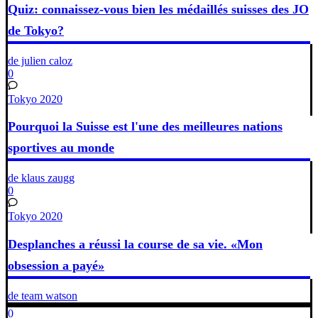
Quiz: connaissez-vous bien les médaillés suisses des JO
de Tokyo?
de julien caloz
0
Tokyo 2020
Pourquoi la Suisse est l'une des meilleures nations
sportives au monde
de klaus zaugg
0
Tokyo 2020
Desplanches a réussi la course de sa vie. «Mon
obsession a payé»
de team watson
0