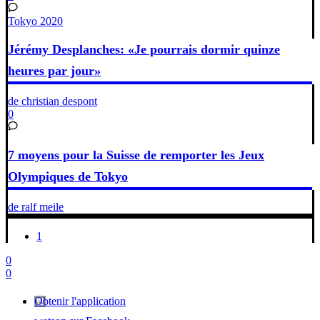
Tokyo 2020
Jérémy Desplanches: «Je pourrais dormir quinze
heures par jour»
de christian despont
0
7 moyens pour la Suisse de remporter les Jeux
Olympiques de Tokyo
de ralf meile
1
0
0
Obtenir l'application