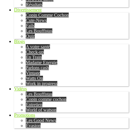
Résultats
Divertissement
Copin Comme Cochon
Cute-News
Fails
Les Bouffistas
Quiz
Blogs
A votre santé
Check-up
En Train
Madame Energie
Parlons cash
Vintage
Watts On
Work in progress
Vidéos
Les Bouffistas
Copin comme cochon
Entretien
World of watson
Promotions
Les Good News
Évasion