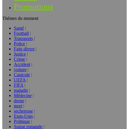
Promotions
Thèmes du moment
Santé
Football
Transports
Police
Faits divers
Justice
Crime
Accident
voiture
Canicule
UEFA
FIFA
maladie
Médecine
drone
mort
secheresse
Etats-Unis
Politique
Suisse romande