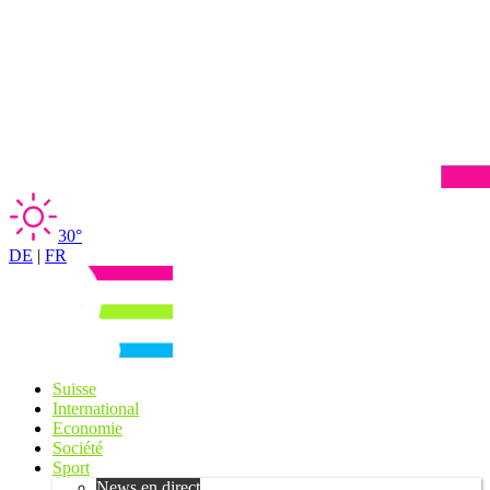
30°
DE
|
FR
Suisse
International
Economie
Société
Sport
News en direct