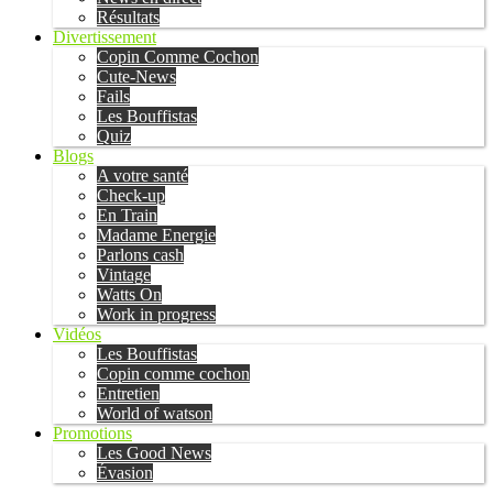
Résultats
Divertissement
Copin Comme Cochon
Cute-News
Fails
Les Bouffistas
Quiz
Blogs
A votre santé
Check-up
En Train
Madame Energie
Parlons cash
Vintage
Watts On
Work in progress
Vidéos
Les Bouffistas
Copin comme cochon
Entretien
World of watson
Promotions
Les Good News
Évasion