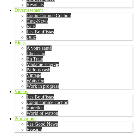
Résultats
Divertissement
Copin Comme Cochon
Cute-News
Fails
Les Bouffistas
Quiz
Blogs
A votre santé
Check-up
En Train
Madame Energie
Parlons cash
Vintage
Watts On
Work in progress
Vidéos
Les Bouffistas
Copin comme cochon
Entretien
World of watson
Promotions
Les Good News
Évasion