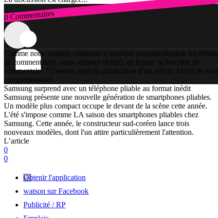
0 Commentaires
Connexion
Comme nous voulons continuer à modérer personnellement les débats
de commentaires, nous sommes obligés de fermer la fonction de
commentaire 72 heures après la publication d’un article. Merci de vot
compréhension!
Samsung surprend avec un téléphone pliable au format inédit
Samsung présente une nouvelle génération de smartphones pliables.
Un modèle plus compact occupe le devant de la scène cette année.
L'été s'impose comme LA saison des smartphones pliables chez
Samsung. Cette année, le constructeur sud-coréen lance trois
nouveaux modèles, dont l'un attire particulièrement l'attention.
L’article
0
0
Obtenir l'application
watson sur Facebook
Publicité / RP