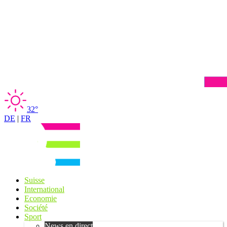
32°
DE
|
FR
Suisse
International
Economie
Société
Sport
News en direct