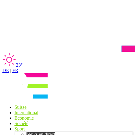
23°
DE
|
FR
Suisse
International
Economie
Société
Sport
News en direct