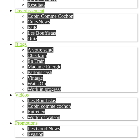
Résultats
Divertissement
Copin Comme Cochon
Cute-News
Fails
Les Bouffistas
Quiz
Blogs
A votre santé
Check-up
En Train
Madame Energie
Parlons cash
Vintage
Watts On
Work in progress
Vidéos
Les Bouffistas
Copin comme cochon
Entretien
World of watson
Promotions
Les Good News
Évasion