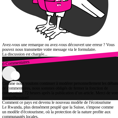
Avez-vous une remarque ou avez-vous découvert une erreur ? Vous
pouvez nous transmettre votre message via le formulaire.
La discussion est chargée...
0 Commentaires
Connexion
Comme nous voulons continuer à modérer personnellement les débats
de commentaires, nous sommes obligés de fermer la fonction de
commentaire 72 heures après la publication d’un article. Merci de vot
compréhension!
Comment ce pays est devenu le nouveau modèle de l'écotourisme
Le Rwanda, plus densément peuplé que la Suisse, s'impose comme
un modèle d'écotourisme, où la protection de la nature profite aux
communautés locales.