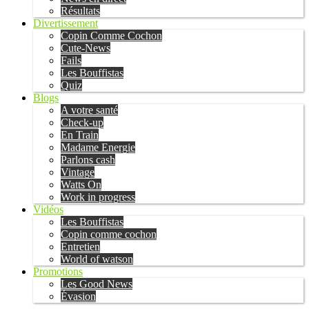
Résultats
Divertissement
Copin Comme Cochon
Cute-News
Fails
Les Bouffistas
Quiz
Blogs
A votre santé
Check-up
En Train
Madame Energie
Parlons cash
Vintage
Watts On
Work in progress
Vidéos
Les Bouffistas
Copin comme cochon
Entretien
World of watson
Promotions
Les Good News
Évasion