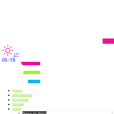
27°
DE
|
FR
Suisse
International
Economie
Société
Sport
News en direct