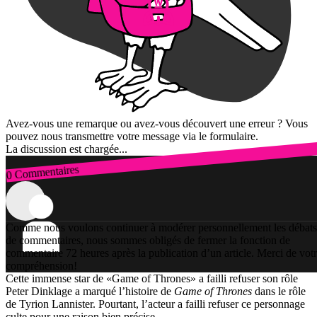
Avez-vous une remarque ou avez-vous découvert une erreur ? Vous
pouvez nous transmettre votre message via le formulaire.
La discussion est chargée...
0 Commentaires
Connexion
Comme nous voulons continuer à modérer personnellement les débats
de commentaires, nous sommes obligés de fermer la fonction de
commentaire 72 heures après la publication d’un article. Merci de vot
compréhension!
Cette immense star de «Game of Thrones» a failli refuser son rôle
Peter Dinklage a marqué l’histoire de
Game of Thrones
dans le rôle
de Tyrion Lannister. Pourtant, l’acteur a failli refuser ce personnage
culte pour une raison bien précise.