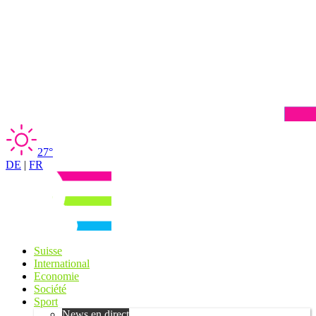
27°
DE
|
FR
Suisse
International
Economie
Société
Sport
News en direct