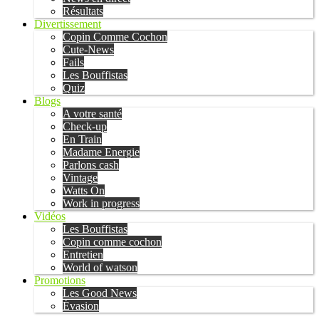
Résultats
Divertissement
Copin Comme Cochon
Cute-News
Fails
Les Bouffistas
Quiz
Blogs
A votre santé
Check-up
En Train
Madame Energie
Parlons cash
Vintage
Watts On
Work in progress
Vidéos
Les Bouffistas
Copin comme cochon
Entretien
World of watson
Promotions
Les Good News
Évasion