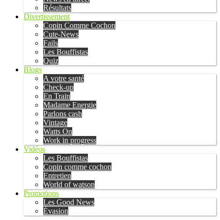
Résultats
Divertissement
Copin Comme Cochon
Cute-News
Fails
Les Bouffistas
Quiz
Blogs
A votre santé
Check-up
En Train
Madame Energie
Parlons cash
Vintage
Watts On
Work in progress
Vidéos
Les Bouffistas
Copin comme cochon
Entretien
World of watson
Promotions
Les Good News
Évasion