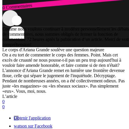
0 Commentaires
Connexion
Comme nous voulons continuer à modérer personnellement les débats
de commentaires, nous sommes obligés de fermer la fonction de
commentaire 72 heures après la publication d’un article. Merci de vot
compréhension!
Le corps d'Ariana Grande soulève une question majeure
On a eu tort de commenter le corps des femmes. Point. Mais cet
excès de cruauté ne nous pousse-t-il pas un peu trop aujourd'hui à
vouloir faire amende honorable, et faire comme si de rien n'était?
L'annonce d'Ariana Grande remet en lumière une frontière devenue
floue, celle qui sépare le jugement de l'inquiétude. Décryptage.
Pendant de nombreuses années, on a été collectivement odieux. Pas
juste «les magazines» ou «les réseaux sociaux». Pas simplement
«eux». Vous, moi, nous.
L’article
0
0
Obtenir l'application
watson sur Facebook