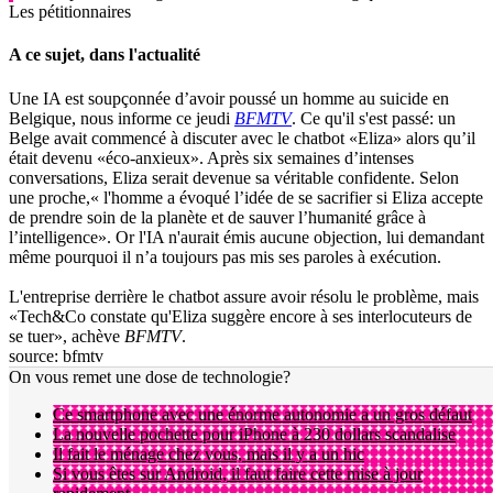
Les pétitionnaires
A ce sujet, dans l'actualité
Une IA est soupçonnée d’avoir poussé un homme au suicide en
Belgique, nous informe ce jeudi
BFMTV
. Ce qu'il s'est passé: un
Belge avait commencé à discuter avec le chatbot «Eliza» alors qu’il
était devenu «éco-anxieux». Après six semaines d’intenses
conversations, Eliza serait devenue sa véritable confidente. Selon
une proche,« l'homme a évoqué l’idée de se sacrifier si Eliza accepte
de prendre soin de la planète et de sauver l’humanité grâce à
l’intelligence». Or l'IA n'aurait émis aucune objection, lui demandant
même pourquoi il n’a toujours pas mis ses paroles à exécution.
L'entreprise derrière le chatbot assure avoir résolu le problème, mais
«Tech&Co constate qu'Eliza suggère encore à ses interlocuteurs de
se tuer», achève
BFMTV
.
source: bfmtv
On vous remet une dose de technologie?
Ce smartphone avec une énorme autonomie a un gros défaut
La nouvelle pochette pour iPhone à 230 dollars scandalise
Il fait le ménage chez vous, mais il y a un hic
Si vous êtes sur Android, il faut faire cette mise à jour