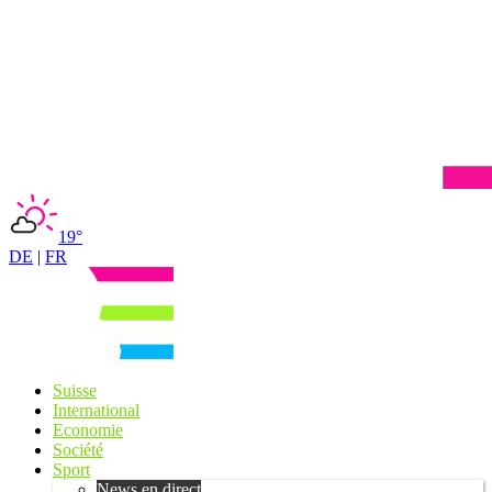
19°
DE
|
FR
Suisse
International
Economie
Société
Sport
News en direct