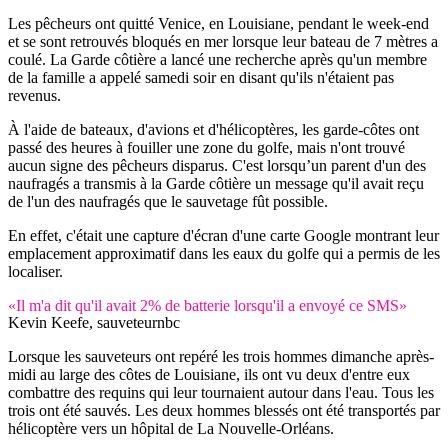
Les pêcheurs ont quitté Venice, en Louisiane, pendant le week-end
et se sont retrouvés bloqués en mer lorsque leur bateau de 7 mètres a
coulé. La Garde côtière a lancé une recherche après qu'un membre
de la famille a appelé samedi soir en disant qu'ils n'étaient pas
revenus.
À l'aide de bateaux, d'avions et d'hélicoptères, les garde-côtes ont
passé des heures à fouiller une zone du golfe, mais n'ont trouvé
aucun signe des pêcheurs disparus. C'est lorsqu’un parent d'un des
naufragés a transmis à la Garde côtière un message qu'il avait reçu
de l'un des naufragés que le sauvetage fût possible.
En effet, c'était une capture d'écran d'une carte Google montrant leur
emplacement approximatif dans les eaux du golfe qui a permis de les
localiser.
«Il m'a dit qu'il avait 2% de batterie lorsqu'il a envoyé ce SMS»
Kevin Keefe, sauveteur
nbc
Lorsque les sauveteurs ont repéré les trois hommes dimanche après-
midi au large des côtes de Louisiane, ils ont vu deux d'entre eux
combattre des requins qui leur tournaient autour dans l'eau. Tous les
trois ont été sauvés. Les deux hommes blessés ont été transportés par
hélicoptère vers un hôpital de La Nouvelle-Orléans.