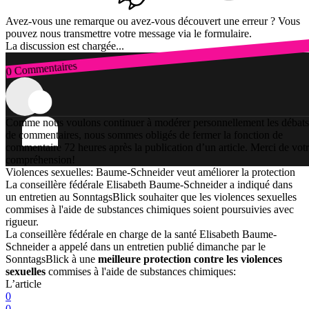
Avez-vous une remarque ou avez-vous découvert une erreur ? Vous
pouvez nous transmettre votre message via le formulaire.
La discussion est chargée...
0 Commentaires
Connexion
Comme nous voulons continuer à modérer personnellement les débats
de commentaires, nous sommes obligés de fermer la fonction de
commentaire 72 heures après la publication d’un article. Merci de vot
compréhension!
Violences sexuelles: Baume-Schneider veut améliorer la protection
La conseillère fédérale Elisabeth Baume-Schneider a indiqué dans
un entretien au SonntagsBlick souhaiter que les violences sexuelles
commises à l'aide de substances chimiques soient poursuivies avec
rigueur.
La conseillère fédérale en charge de la santé Elisabeth Baume-
Schneider a appelé dans un entretien publié dimanche par le
SonntagsBlick à une
meilleure protection contre les violences
sexuelles
commises à l'aide de substances chimiques:
L’article
0
0