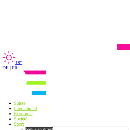
18°
DE
|
FR
Suisse
International
Economie
Société
Sport
News en direct