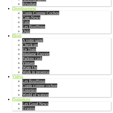
Résultats
Divertissement
Copin Comme Cochon
Cute-News
Fails
Les Bouffistas
Quiz
Blogs
A votre santé
Check-up
En Train
Madame Energie
Parlons cash
Vintage
Watts On
Work in progress
Vidéos
Les Bouffistas
Copin comme cochon
Entretien
World of watson
Promotions
Les Good News
Évasion