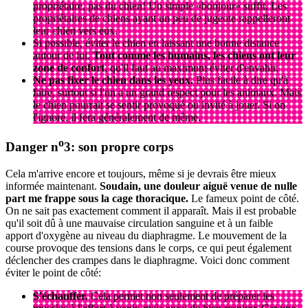
propriétaire, pas du chien! Un simple «bonjour» suffit. Les
propriétaires de chiens ayant un peu de jugeote rappelleront
leur chien vers eux.
Si possible, éviter le chien en laissant une bonne distance
autour de lui.
Tout comme les humains, les chiens ont leur
zone de confort
, qu'il faut au maximum éviter d'envahir.​
Ne pas fixer le chien dans les yeux.
Plus facile à dire qu'à
faire, surtout si l'on a un grand respect pour les animaux. Mais
le chien pourrait se sentir provoqué ou invité à jouer. Si on
l'ignore, il fera généralement de même.​
o
Danger n
3: son propre corps
Cela m'arrive encore et toujours, même si je devrais être mieux
informée maintenant.
Soudain, une douleur aiguë venue de nulle
part me frappe sous la cage thoracique.
Le fameux point de côté.
On ne sait pas exactement comment il apparaît. Mais il est probable
qu'il soit dû à une mauvaise circulation sanguine et à un faible
apport d'oxygène au niveau du diaphragme. Le mouvement de la
course provoque des tensions dans le corps, ce qui peut également
déclencher des crampes dans le diaphragme. Voici donc comment
éviter le point de côté:​
S'échauffer.
Cela permet non seulement de préparer les