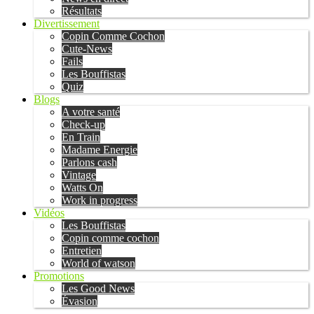
Résultats
Divertissement
Copin Comme Cochon
Cute-News
Fails
Les Bouffistas
Quiz
Blogs
A votre santé
Check-up
En Train
Madame Energie
Parlons cash
Vintage
Watts On
Work in progress
Vidéos
Les Bouffistas
Copin comme cochon
Entretien
World of watson
Promotions
Les Good News
Évasion