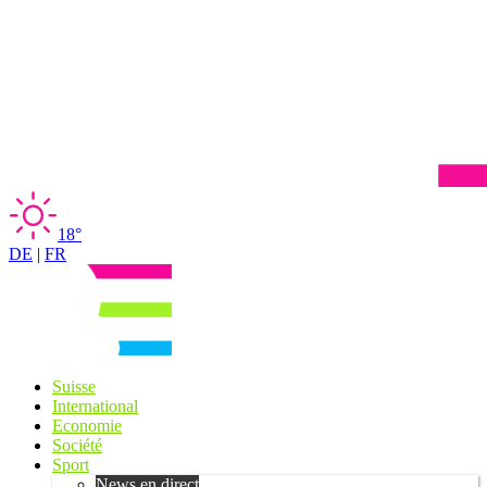
18°
DE
|
FR
Suisse
International
Economie
Société
Sport
News en direct