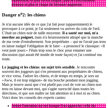
rapidement, et plus on est fatigué, plus la concentration
diminue et plus le risque de blessure augmente.
o
Danger n
2: les chiens
Je n'ai aucune idée de ce que j'ai fait pour (apparemment) le
provoquer à ce point, je l'ai seulement vu arriver du coin de l'œil.
C'était un chien noir de taille moyenne.
Il a sauté sur moi, m'a
mordue au poignet,
mais n'a heureusement attrapé que la manche
de ma veste d'entraînement. Son propriétaire – qui ne l'avait pas tenu
en laisse malgré l'obligation de le faire – a prononcé le classique: «Il
veut juste jouer.» J'étais trop sous le choc pour entamer une
discussion (qui aurait été inutile de toute façon) et j'ai continué ma
route.
Le jogging et les chiens
:
un sujet très sensible
. Je rencontre
souvent des joggeurs qui s'en prennent aux propriétaires de chiens,
et vice versa. J'adore les chiens, et de temps en temps, je sors un
«Aww, il est trop mignon» de ma bouche pendant mon jogging.
Mais je trouve aussi que c'est plutôt pas cool de voir un chien non
tenu en laisse devant moi, qui s'agite surexcité dans toutes les
directions, et que son maître ne fait attention ni à moi ni au chien.
Voici donc les conseils des experts canins:
Attirer l'attention sur soi lorsque l'on approche; celle du