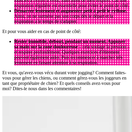
muscles à l'effort à venir, mais aussi de bien respirer. Car une
respiration régulière est essentielle pour éviter le point de côté.
Démarrer lentement et augmenter petit à petit le rythme.
Ainsi, on ne surmène pas son corps dès le départ et la
respiration a le temps de s'adapter.
Et pour vous aider en cas de point de côté:
Rester immobile, debout, pendant un moment. Appuyer
sa main sur la zone douloureuse
– cela soulage la pression –
et respirer profondément. Quelques exercices d'étirement
peuvent également aider. Puis recommencer à marcher très
lentement en faisant attention à sa respiration.
Et vous, qu'avez-vous vécu durant votre jogging? Comment faites-
vous pour gérer les chiens, ou comment gérez-vous les joggeurs en
tant que propriétaire de chien? Et quels conseils avez-vous pour
moi? Dites-le nous dans les commentaires!