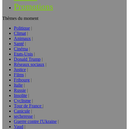
Promotions
Thèmes du moment
Politique
Climat
Animaux
Santé
Cinéma
Etats-Unis
Donald Trump
Réseaux sociaux
Justice
Films
Fribourg
Italie
Russie
Insolite
Cyclisme
Tour de France
Canicule
secheresse
Guerre contre l'Ukraine
Vaud