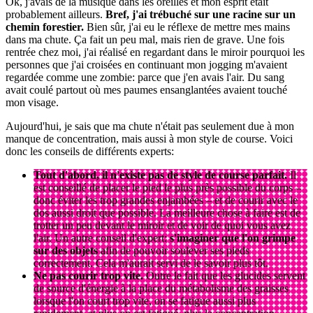
Ok, j'avais de la musique dans les oreilles et mon esprit était
probablement ailleurs.
Bref, j'ai trébuché sur une racine sur un
chemin forestier.
Bien sûr, j'ai eu le réflexe de mettre mes mains
dans ma chute. Ça fait un peu mal, mais rien de grave. Une fois
rentrée chez moi, j'ai réalisé en regardant dans le miroir pourquoi les
personnes que j'ai croisées en continuant mon jogging m'avaient
regardée comme une zombie: parce que j'en avais l'air. Du sang
avait coulé partout où mes paumes ensanglantées avaient touché
mon visage.
Aujourd'hui, je sais que ma chute n'était pas seulement due à mon
manque de concentration, mais aussi à mon style de course. Voici
donc les conseils de différents experts:
Tout d'abord, il n'existe pas de style de course parfait.
Il
est conseillé de placer le pied le plus près possible du corps –
donc éviter les trop grandes enjambées – et de courir avec le
dos aussi droit que possible. La meilleure chose à faire est de
trotter un peu devant le miroir et de voir de quoi vous avez
l'air. Un autre conseil d'expert:
s'imaginer que l'on grimpe
sur des objets
afin de pouvoir soulever ses pieds
correctement. Cela m'aurait servi de le savoir plus tôt.​
Ne pas courir trop vite.
Outre le fait que les glucides servent
de source d'énergie à la place du métabolisme des graisses
lorsque l'on court trop vite, on se fatigue aussi plus