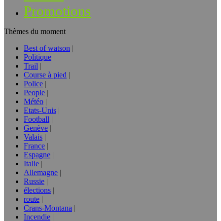
Promotions
Thèmes du moment
Best of watson
Politique
Trail
Course à pied
Police
People
Météo
Etats-Unis
Football
Genève
Valais
France
Espagne
Italie
Allemagne
Russie
élections
route
Crans-Montana
Incendie