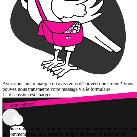
Avez-vous une remarque ou avez-vous découvert une erreur ? Vous
pouvez nous transmettre votre message via le formulaire.
La discussion est chargée...
0 Commentaires
Connexion
Comme nous voulons continuer à modérer personnellement les débats
de commentaires, nous sommes obligés de fermer la fonction de