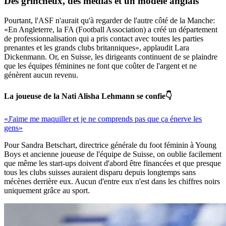
Des grincheux, des médias et un
modèle
anglais
Pourtant, l'ASF n'aurait qu'à regarder de l'autre côté de la Manche:
«En Angleterre, la FA (Football Association) a créé un département
de professionnalisation qui a pris contact avec toutes les parties
prenantes et les grands clubs britanniques», applaudit Lara
Dickenmann. Or, en Suisse, les dirigeants continuent de se plaindre
que les équipes féminines ne font que coûter de l'argent et ne
génèrent aucun revenu.
La joueuse de la Nati Alisha Lehmann se confie👇
«J'aime me maquiller et je ne comprends pas que ça énerve les
gens»
Pour Sandra Betschart, directrice générale du foot féminin à Young
Boys et ancienne joueuse de l'équipe de Suisse, on oublie facilement
que même les start-ups doivent d'abord être financées et que presque
tous les clubs suisses auraient disparu depuis longtemps sans
mécènes derrière eux. Aucun d'entre eux n'est dans les chiffres noirs
uniquement grâce au sport.