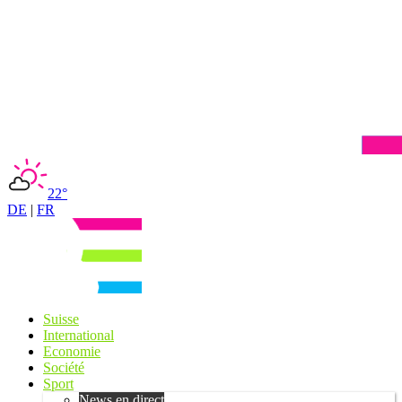
22°
DE
|
FR
Suisse
International
Economie
Société
Sport
News en direct