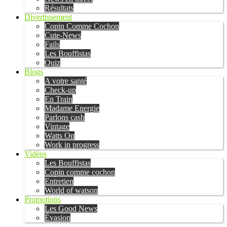
Résultats
Divertissement
Copin Comme Cochon
Cute-News
Fails
Les Bouffistas
Quiz
Blogs
A votre santé
Check-up
En Train
Madame Energie
Parlons cash
Vintage
Watts On
Work in progress
Vidéos
Les Bouffistas
Copin comme cochon
Entretien
World of watson
Promotions
Les Good News
Évasion