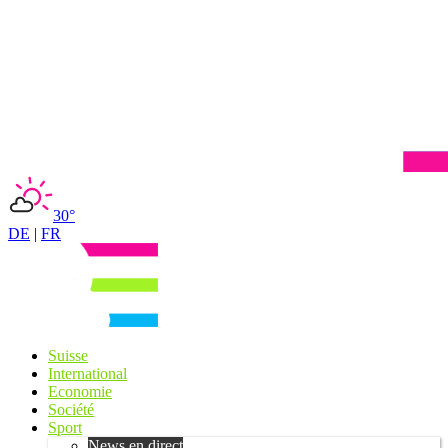
30°
DE
|
FR
Suisse
International
Economie
Société
Sport
News en direct