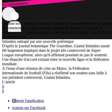
0 Commentaires
Connexion
Comme nous voulons continuer à modérer personnellement les débats
de commentaires, nous sommes obligés de fermer la fonction de
commentaire 72 heures après la publication d’un article. Merci de vot
compréhension!
Infantino rattrapé par une nouvelle polémique
D'après le journal britannique
The Guardian
, Gianni Infantino aurait
été largement impliqué dans le projet très controversé de Super
League européenne, alors qu'il affirmait pourtant ne pas le soutenir.
Une ébauche d'accord existait entre la nouvelle ligue et la fédération
mondiale.
A l'issue d'une réunion de crise au Maroc, la Fédération
internationale de football (Fifa) a réaffirmé son soutien sans faille à
son président controversé, Gianni Infantino.
L’article
0
0
Obtenir l'application
watson sur Facebook