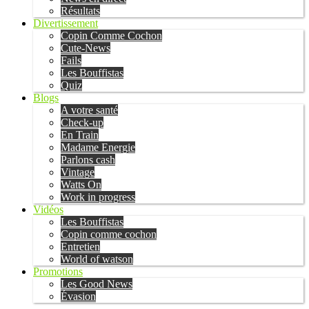
Résultats
Divertissement
Copin Comme Cochon
Cute-News
Fails
Les Bouffistas
Quiz
Blogs
A votre santé
Check-up
En Train
Madame Energie
Parlons cash
Vintage
Watts On
Work in progress
Vidéos
Les Bouffistas
Copin comme cochon
Entretien
World of watson
Promotions
Les Good News
Évasion