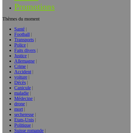
Promotions
Thèmes du moment
Santé
Football
Transports
Police
Faits divers
Justice
Allemagne
Crime
Accident
voiture
Décès
Canicule
maladie
Médecine
drone
mort
secheresse
Etats-Unis
Politique
Suisse romande