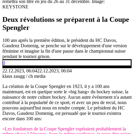
remettra son titre en jeu du 26 au 31 décembre.
Image:
KEYSTONE
Deux révolutions se préparent à la Coupe
Spengler
100 ans après la première édition, le président du HC Davos,
Gaudenz Domenig, se penche sur le développement d'une version
féminine et imagine la fin d'une pause dans le championnat suisse
pendant le tournoi grison.
0
22.12.2023, 06:04
22.12.2023, 06:04
klaus zaugg / ch media
La création de la Coupe Spengler en 1923, il y a 100 ans
maintenant, est en quelque sorte le «big bang» du hockey suisse, la
naissance de notre culture hockey. Aucun autre événement n'a autant
contribué à la popularité de ce sport, et avec un peu de recul, nous
pouvons aujourd'hui nous en rendre compte. Le président du HC
Davos, Gaudenz Domenig, est persuadé que le tournoi existera
encore dans 100 ans:
«Les fondateurs de la Coupe Spengler espéraient probablement la
même chose à l'époque. Avec la même confiance, je peux dire qu'en