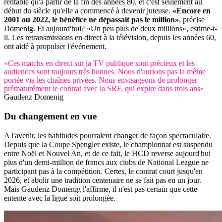
rentable qu'à partir de la fin des années 80, et c'est seulement au
début du siècle qu'elle a commencé à devenir juteuse.
«Encore en
2001 ou 2022, le bénéfice ne dépassait pas le million»
, précise
Domenig. Et aujourd'hui? «Un peu plus de deux millions», estime-t-
il. Les retransmissions en direct à la télévision, depuis les années 60,
ont aidé à propulser l'événement.
«Ces matchs en direct sur la TV publique sont précieux et les
audiences sont toujours très bonnes. Nous n'aurions pas la même
portée via les chaînes privées. Nous envisageons de prolonger
prématurément le contrat avec la SRF, qui expire dans trois ans»
Gaudenz Domenig
Du changement en vue
A l'avenir, les habitudes pourraient changer de façon spectaculaire.
Depuis que la Coupe Spengler existe, le championnat est suspendu
entre Noël et Nouvel An, et de ce fait, le HCD reverse aujourd'hui
plus d'un demi-million de francs aux clubs de National League ne
participant pas à la compétition. Certes, le contrat court jusqu'en
2026, et abolir une tradition centenaire ne se fait pas en un jour.
Mais Gaudenz Domenig l'affirme, il n'est pas certain que cette
entente avec la ligue soit prolongée.