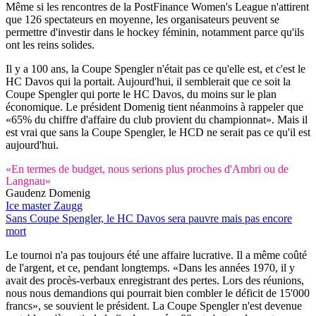
Même si les rencontres de la PostFinance Women's League n'attirent
que 126 spectateurs en moyenne, les organisateurs peuvent se
permettre d'investir dans le hockey féminin, notamment parce qu'ils
ont les reins solides.
Il y a 100 ans, la Coupe Spengler n'était pas ce qu'elle est, et c'est le
HC Davos qui la portait. Aujourd'hui, il semblerait que ce soit la
Coupe Spengler qui porte le HC Davos, du moins sur le plan
économique. Le président Domenig tient néanmoins à rappeler que
«65% du chiffre d'affaire du club provient du championnat». Mais il
est vrai que sans la Coupe Spengler, le HCD ne serait pas ce qu'il est
aujourd'hui.
«En termes de budget, nous serions plus proches d'Ambri ou de
Langnau»
Gaudenz Domenig
Ice master Zaugg
Sans Coupe Spengler, le HC Davos sera pauvre mais pas encore
mort
Le tournoi n'a pas toujours été une affaire lucrative. Il a même coûté
de l'argent, et ce, pendant longtemps. «Dans les années 1970, il y
avait des procès-verbaux enregistrant des pertes. Lors des réunions,
nous nous demandions qui pourrait bien combler le déficit de 15'000
francs», se souvient le président. La Coupe Spengler n'est devenue