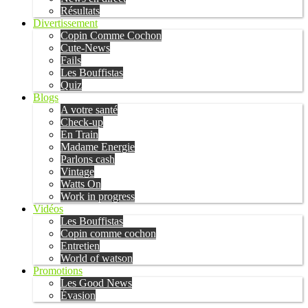
Résultats
Divertissement
Copin Comme Cochon
Cute-News
Fails
Les Bouffistas
Quiz
Blogs
A votre santé
Check-up
En Train
Madame Energie
Parlons cash
Vintage
Watts On
Work in progress
Vidéos
Les Bouffistas
Copin comme cochon
Entretien
World of watson
Promotions
Les Good News
Évasion