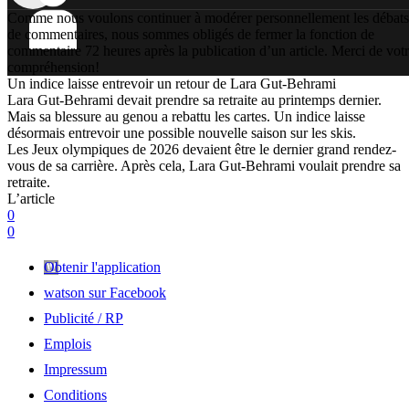
Comme nous voulons continuer à modérer personnellement les débats
de commentaires, nous sommes obligés de fermer la fonction de
commentaire 72 heures après la publication d’un article. Merci de vot
compréhension!
Un indice laisse entrevoir un retour de Lara Gut-Behrami
Lara Gut-Behrami devait prendre sa retraite au printemps dernier.
Mais sa blessure au genou a rebattu les cartes. Un indice laisse
désormais entrevoir une possible nouvelle saison sur les skis.
Les Jeux olympiques de 2026 devaient être le dernier grand rendez-
vous de sa carrière. Après cela, Lara Gut-Behrami voulait prendre sa
retraite.
L’article
0
0
Obtenir l'application
watson sur Facebook
Publicité / RP
Emplois
Impressum
Conditions