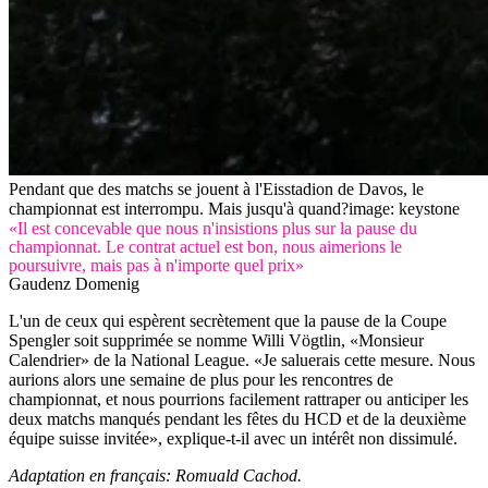
Pendant que des matchs se jouent à l'Eisstadion de Davos, le
championnat est interrompu. Mais jusqu'à quand?
image: keystone
«Il est concevable que nous n'insistions plus sur la pause du
championnat. Le contrat actuel est bon, nous aimerions le
poursuivre, mais pas à n'importe quel prix»
Gaudenz Domenig
L'un de ceux qui espèrent secrètement que la pause de la Coupe
Spengler soit supprimée se nomme Willi Vögtlin, «Monsieur
Calendrier» de la National League. «Je saluerais cette mesure. Nous
aurions alors une semaine de plus pour les rencontres de
championnat, et nous pourrions facilement rattraper ou anticiper les
deux matchs manqués pendant les fêtes du HCD et de la deuxième
équipe suisse invitée», explique-t-il avec un intérêt non dissimulé.
Adaptation en français: Romuald Cachod.