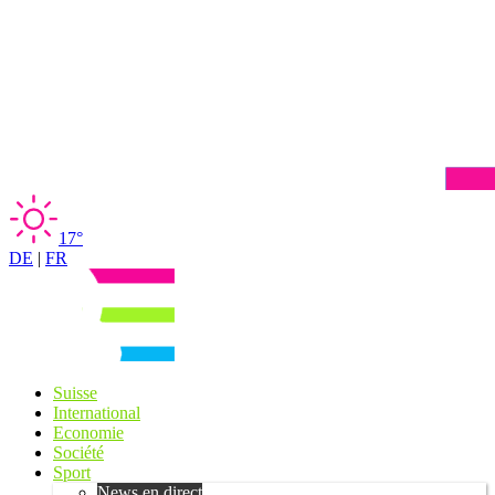
17°
DE
|
FR
Suisse
International
Economie
Société
Sport
News en direct