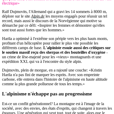
électrique»
Ralf Dujmovits, l'Allemand qui a gravi les 14 sommets à 8000 m,
déplore sur le site
Alpin.de
les moyens engagés pour réussir un tel
record, mais aussi le discours de la Norvégienne qui motive sa
démarche par ce défi: «Inspirer les femmes et démontrer qu'elles
sont tout aussi fortes que les hommes.»
Harila a optimisé à l'extrême son périple vers les plus hauts monts,
profitant d'un hélicoptère pour rallier le plus vite possible les
différents camps de base.
L'alpiniste essuie aussi des critiques sur
le soutien massif reçu des sherpas et des bouteilles d'oxygène
-
un crime de lèse-majesté pour les «vieux» montagnards et une
expédition XXL qui va à l'encontre du style alpin.
Dujmovits, plein de morgue, en a rajouté une couche: «Kristin
Harila n'a pas fini de marquer les esprits. Avec son empreinte
carbone, elle entrera dans l'histoire de l'alpinisme en haute altitude
comme la plus grande pollueuse de tous les temps.»
L'alpinisme n'échappe pas
au progressisme
Est-ce un conflit générationnel? La montagne est à l'image de la
société, avec des envies, des états d'esprits, qui changent à travers les
époques. Une génération qui veut tout, tout de suite, alors que le