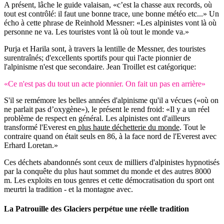
A présent, lâche le guide valaisan, «c’est la chasse aux records, où
tout est contrôlé: il faut une bonne trace, une bonne météo etc...» Un
écho à cette phrase de Reinhold Messner: «Les alpinistes vont là où
personne ne va. Les touristes vont là où tout le monde va.»
Purja et Harila sont, à travers la lentille de Messner, des touristes
surentraînés; d'excellents sportifs pour qui l'acte pionnier de
l'alpinisme n'est que secondaire. Jean Troillet est catégorique:
«Ce n'est pas du tout un acte pionnier. On fait un pas en arrière»
S'il se remémore les belles années d'alpinisme qu'il a vécues («où on
ne parlait pas d’oxygène»), le présent le rend froid: «Il y a un réel
problème de respect en général. Les alpinistes ont d'ailleurs
transformé l'Everest en
plus haute déchetterie du monde
. Tout le
contraire quand on était seuls en 86, à la face nord de l'Everest avec
Erhard Loretan.»
Ces déchets abandonnés sont ceux de milliers d'alpinistes hypnotisés
par la conquête du plus haut sommet du monde et des autres 8000
m. Les exploits en tous genres et cette démocratisation du sport ont
meurtri la tradition - et la montagne avec.
La Patrouille des Glaciers perpétue une réelle tradition