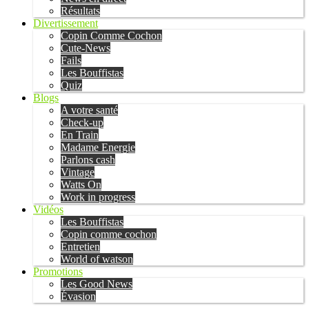
Résultats
Divertissement
Copin Comme Cochon
Cute-News
Fails
Les Bouffistas
Quiz
Blogs
A votre santé
Check-up
En Train
Madame Energie
Parlons cash
Vintage
Watts On
Work in progress
Vidéos
Les Bouffistas
Copin comme cochon
Entretien
World of watson
Promotions
Les Good News
Évasion