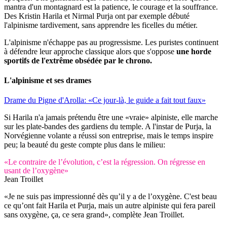
mantra d'un montagnard est la patience, le courage et la souffrance.
Des Kristin Harila et Nirmal Purja ont par exemple débuté
l'alpinisme tardivement, sans apprendre les ficelles du métier.
L'alpinisme n'échappe pas au progressisme. Les puristes continuent
à défendre leur approche classique alors que s'oppose
une horde
sportifs de l'extrême obsédée par le chrono.
L'alpinisme et ses drames
Drame du Pigne d'Arolla: «Ce jour-là, le guide a fait tout faux»
Si Harila n'a jamais prétendu être une «vraie» alpiniste, elle marche
sur les plate-bandes des gardiens du temple. A l'instar de Purja, la
Norvégienne volante a réussi son entreprise, mais le temps inspire
peu; la beauté du geste compte plus dans le milieu:
«Le contraire de l’évolution, c’est la régression. On régresse en
usant de l’oxygène»
Jean Troillet
«Je ne suis pas impressionné dès qu’il y a de l’oxygène. C'est beau
ce qu’ont fait Harila et Purja, mais un autre alpiniste qui fera pareil
sans oxygène, ça, ce sera grand», complète Jean Troillet.