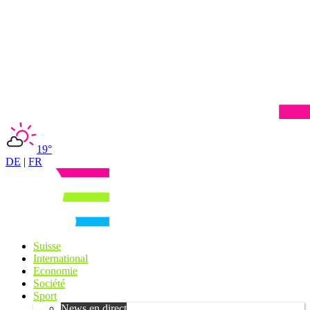
19°
DE
|
FR
Suisse
International
Economie
Société
Sport
News en direct