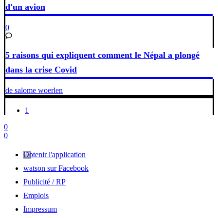
d'un avion
0
5 raisons qui expliquent comment le Népal a plongé
dans la crise Covid
de salome woerlen
1
0
0
Obtenir l'application
watson sur Facebook
Publicité / RP
Emplois
Impressum