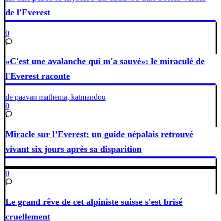
de l'Everest
0
«C'est une avalanche qui m'a sauvé»: le miraculé de
l'Everest raconte
de paavan mathema, katmandou
0
Miracle sur l’Everest: un guide népalais retrouvé
vivant six jours après sa disparition
0
Le grand rêve de cet alpiniste suisse s'est brisé
cruellement