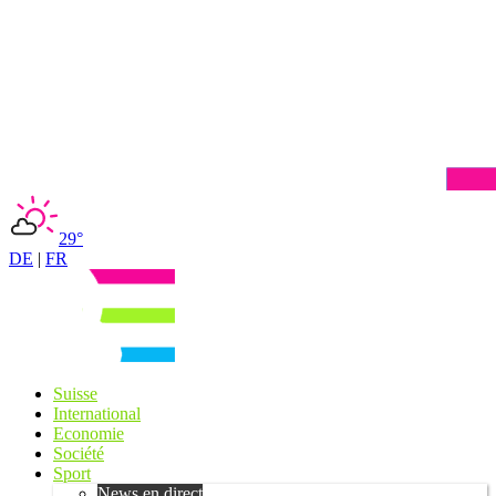
29°
DE
|
FR
Suisse
International
Economie
Société
Sport
News en direct