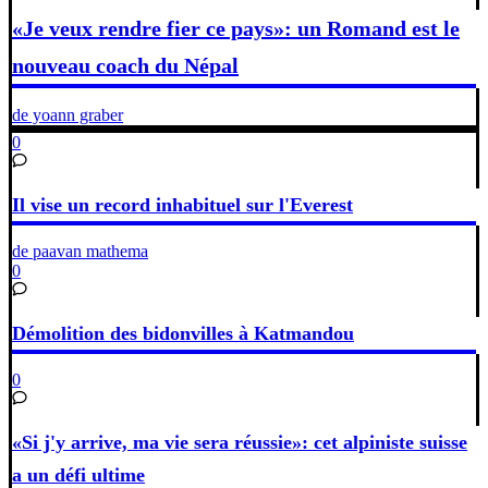
«Je veux rendre fier ce pays»: un Romand est le
nouveau coach du Népal
de yoann graber
0
Il vise un record inhabituel sur l'Everest
de paavan mathema
0
Démolition des bidonvilles à Katmandou
0
«Si j'y arrive, ma vie sera réussie»: cet alpiniste suisse
a un défi ultime