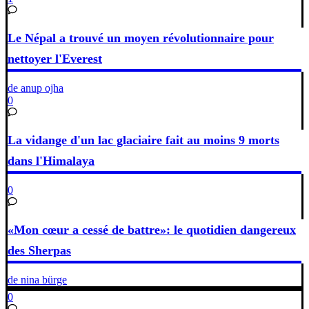
Le Népal a trouvé un moyen révolutionnaire pour
nettoyer l'Everest
de anup ojha
0
La vidange d'un lac glaciaire fait au moins 9 morts
dans l'Himalaya
0
«Mon cœur a cessé de battre»: le quotidien dangereux
des Sherpas
de nina bürge
0