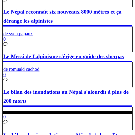
Le Népal reconnaît six nouveaux 8000 mètres et ça
dérange les alpinistes
de sven papaux
0
Le Messi de l'alpinisme s'érige en guide des sherpas
de romuald cachod
0
Le bilan des inondations au Népal s'alourdit à plus de
200 morts
0