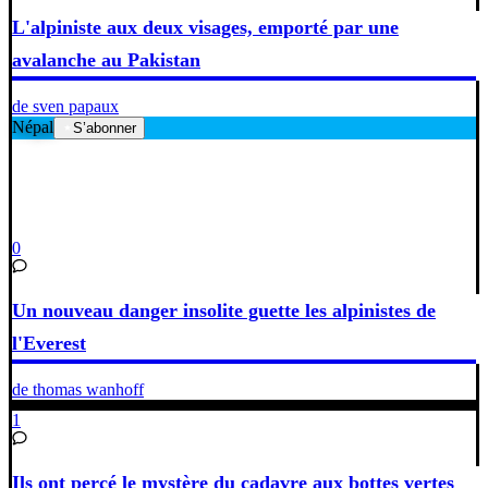
L'alpiniste aux deux visages, emporté par une
avalanche au Pakistan
de sven papaux
Népal
S’abonner
0
Un nouveau danger insolite guette les alpinistes de
l'Everest
de thomas wanhoff
1
Ils ont percé le mystère du cadavre aux bottes vertes