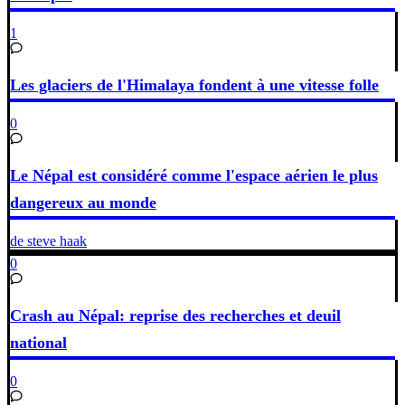
1
Les glaciers de l'Himalaya fondent à une vitesse folle
0
Le Népal est considéré comme l'espace aérien le plus
dangereux au monde
de steve haak
0
Crash au Népal: reprise des recherches et deuil
national
0