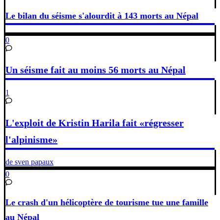
Le bilan du séisme s'alourdit à 143 morts au Népal
0
Un séisme fait au moins 56 morts au Népal
1
L'exploit de Kristin Harila fait «régresser
l'alpinisme»
de sven papaux
0
Le crash d'un hélicoptère de tourisme tue une famille
au Népal