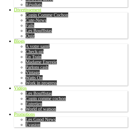
Résultats
Divertissement
Copin Comme Cochon
Cute-News
Fails
Les Bouffistas
Quiz
Blogs
A votre santé
Check-up
En Train
Madame Energie
Parlons cash
Vintage
Watts On
Work in progress
Vidéos
Les Bouffistas
Copin comme cochon
Entretien
World of watson
Promotions
Les Good News
Évasion