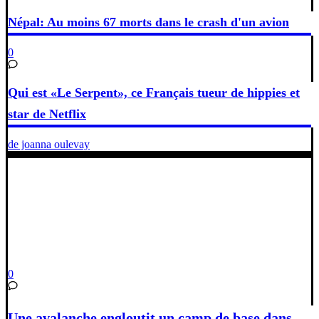
Népal: Au moins 67 morts dans le crash d'un avion
0
Qui est «Le Serpent», ce Français tueur de hippies et
star de Netflix
de joanna oulevay
0
Une avalanche engloutit un camp de base dans