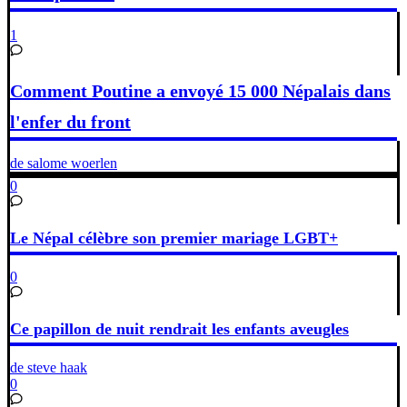
1
Comment Poutine a envoyé 15 000 Népalais dans
l'enfer du front
de salome woerlen
0
Le Népal célèbre son premier mariage LGBT+
0
Ce papillon de nuit rendrait les enfants aveugles
de steve haak
0