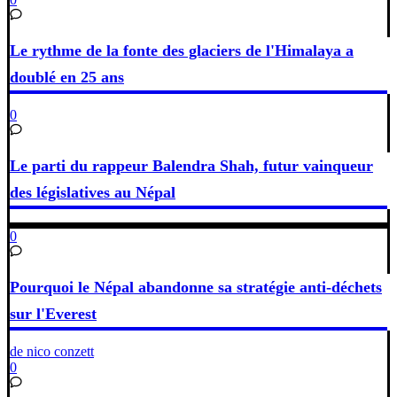
Le rythme de la fonte des glaciers de l'Himalaya a
doublé en 25 ans
0
Le parti du rappeur Balendra Shah, futur vainqueur
des législatives au Népal
0
Pourquoi le Népal abandonne sa stratégie anti-déchets
sur l'Everest
de nico conzett
0