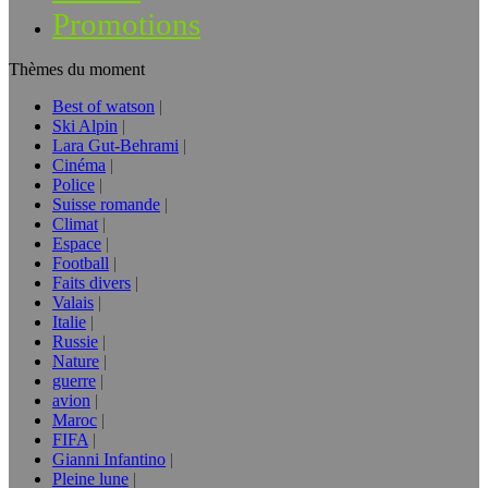
Promotions
Thèmes du moment
Best of watson
Ski Alpin
Lara Gut-Behrami
Cinéma
Police
Suisse romande
Climat
Espace
Football
Faits divers
Valais
Italie
Russie
Nature
guerre
avion
Maroc
FIFA
Gianni Infantino
Pleine lune