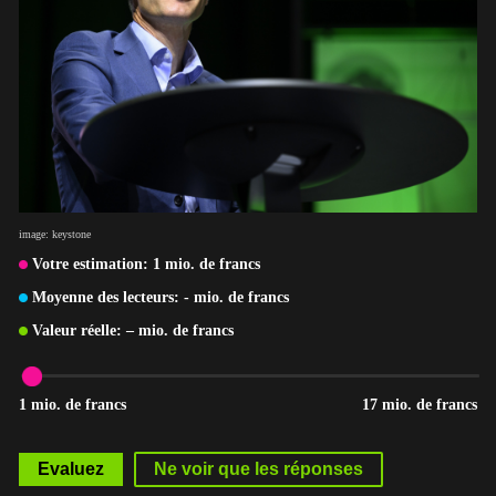
image: keystone
Votre estimation:
1
mio. de francs
Moyenne des lecteurs:
-
mio. de francs
Valeur réelle:
–
mio. de francs
1 mio. de francs
17 mio. de francs