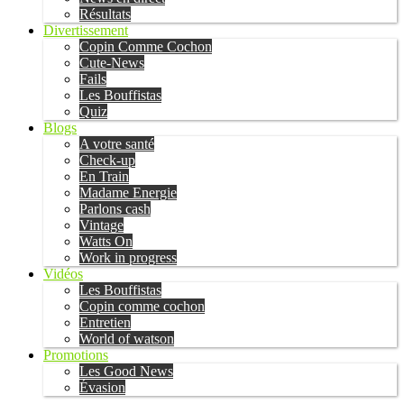
Résultats
Divertissement
Copin Comme Cochon
Cute-News
Fails
Les Bouffistas
Quiz
Blogs
A votre santé
Check-up
En Train
Madame Energie
Parlons cash
Vintage
Watts On
Work in progress
Vidéos
Les Bouffistas
Copin comme cochon
Entretien
World of watson
Promotions
Les Good News
Évasion