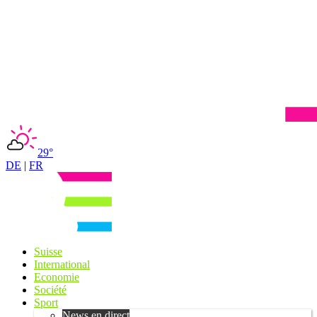
29°
DE
|
FR
Suisse
International
Economie
Société
Sport
News en direct