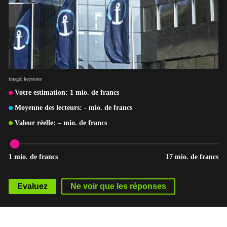
image: keystone
Votre estimation:
1
mio. de francs
Moyenne des lecteurs:
-
mio. de francs
Valeur réelle:
–
mio. de francs
1 mio. de francs
17 mio. de francs