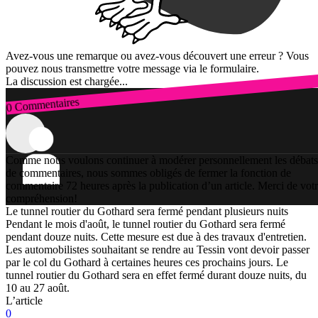
Avez-vous une remarque ou avez-vous découvert une erreur ? Vous
pouvez nous transmettre votre message via le formulaire.
La discussion est chargée...
0 Commentaires
Connexion
Comme nous voulons continuer à modérer personnellement les débats
de commentaires, nous sommes obligés de fermer la fonction de
commentaire 72 heures après la publication d’un article. Merci de vot
compréhension!
Le tunnel routier du Gothard sera fermé pendant plusieurs nuits
Pendant le mois d'août, le tunnel routier du Gothard sera fermé
pendant douze nuits. Cette mesure est due à des travaux d'entretien.
Les automobilistes souhaitant se rendre au Tessin vont devoir passer
par le col du Gothard à certaines heures ces prochains jours. Le
tunnel routier du Gothard sera en effet fermé durant douze nuits, du
10 au 27 août.
L’article
0