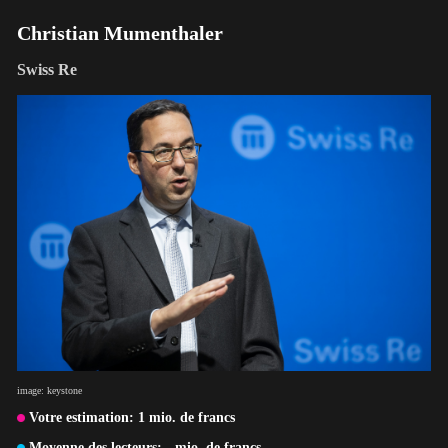
Christian Mumenthaler
Swiss Re
image: keystone
Votre estimation:
1
mio. de francs
Moyenne des lecteurs:
-
mio. de francs