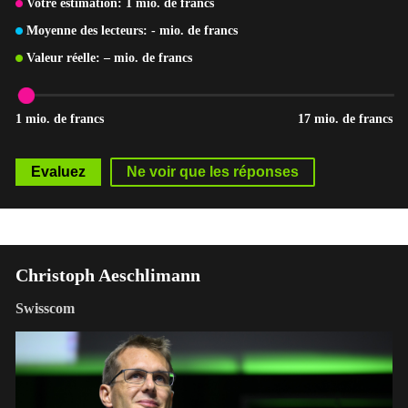
Votre estimation:
1
mio. de francs
Moyenne des lecteurs:
-
mio. de francs
Valeur réelle:
–
mio. de francs
1 mio. de francs
17 mio. de francs
Christoph Aeschlimann
Swisscom